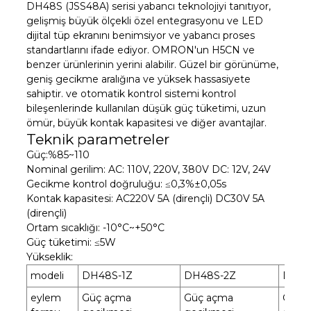
DH48S (JSS48A) serisi yabancı teknolojiyi tanıtıyor,
gelişmiş büyük ölçekli özel entegrasyonu ve LED
dijital tüp ekranını benimsiyor ve yabancı proses
standartlarını ifade ediyor. OMRON'un H5CN ve
benzer ürünlerinin yerini alabilir. Güzel bir görünüme,
geniş gecikme aralığına ve yüksek hassasiyete
sahiptir. ve otomatik kontrol sistemi kontrol
bileşenlerinde kullanılan düşük güç tüketimi, uzun
ömür, büyük kontak kapasitesi ve diğer avantajlar.
Teknik parametreler
Güç:%85~110
Nominal gerilim: AC: 110V, 220V, 380V DC: 12V, 24V
Gecikme kontrol doğruluğu: ≤0,3%±0,05s
Kontak kapasitesi: AC220V 5A (dirençli) DC30V 5A
(dirençli)
Ortam sıcaklığı: -10°C~+50°C
Güç tüketimi: ≤5W
Yükseklik:
modeli
DH48S-1Z
DH48S-2Z
DH48
eylem
Güç açma
Güç açma
Güç 