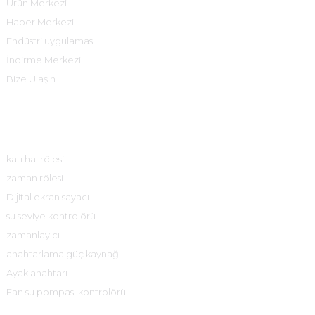
Ürün Merkezi
Haber Merkezi
Endüstri uygulaması
İndirme Merkezi
Bize Ulaşın
Ürün Merkezi
katı hal rölesi
zaman rölesi
Dijital ekran sayacı
su seviye kontrolörü
zamanlayıcı
anahtarlama güç kaynağı
Ayak anahtarı
Fan su pompası kontrolörü