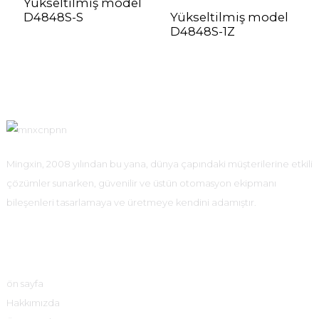
Yükseltilmiş model
D4848S-S
Yükseltilmiş model
D4848S-1Z
Mingxin, 2008 yılından bu yana, dünya çapındaki müşterilerine etkili
çözümler sunarken, güvenilir ve üstün otomasyon ekipmanı
bileşenleri tasarlamaya ve üretmeye kendini adamıştır.
Hızlı Bağlantılar
ön sayfa
Hakkımızda