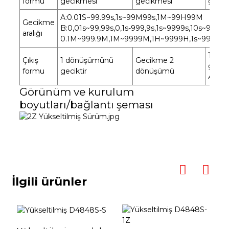
formu
gecikmesi
gecikmesi
gecik
A:0.01S~99.99s,1s~99M99s,1M~99H99M
Gecikme
B:0,01s~99,99s,0,1s-999,9s,1s~9999s,10s~999
aralığı
0.1M~999.9M,1M~9999M,1H~9999H,1s~99M9
1 dö
Çıkış
1 dönüşümünü
Gecikme 2
gecikt
formu
geciktir
dönüşümü
Anlık
Görünüm ve kurulum
boyutları/bağlantı şeması
İlgili ürünler