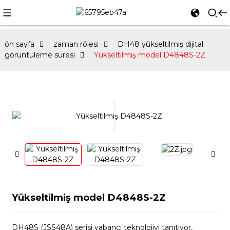
ön sayfa
zaman rölesi
DH48 yükseltilmiş dijital
görüntüleme süresi
Yükseltilmiş model D4848S-2Z
Yükseltilmiş model D4848S-2Z
DH48S (JSS48A) serisi yabancı teknolojiyi tanıtıyor,