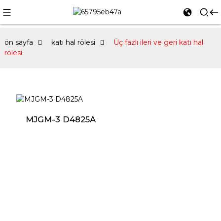
ön sayfa
katı hal rölesi
Üç fazlı ileri ve geri katı hal
rölesi
MJGM-3 D4825A