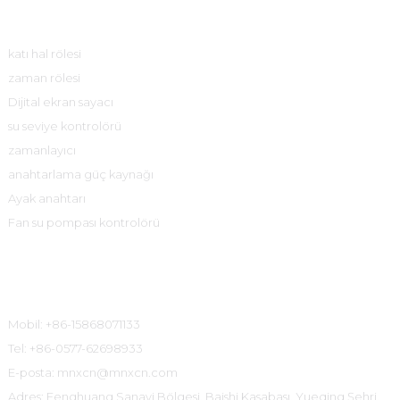
Ürün Merkezi
katı hal rölesi
zaman rölesi
Dijital ekran sayacı
su seviye kontrolörü
zamanlayıcı
anahtarlama güç kaynağı
Ayak anahtarı
Fan su pompası kontrolörü
İletişim Bilgileri
Mobil: +86-15868071133
Tel: +86-0577-62698933
E-posta: mnxcn@mnxcn.com
Adres: Fenghuang Sanayi Bölgesi, Baishi Kasabası, Yueqing Şehri,