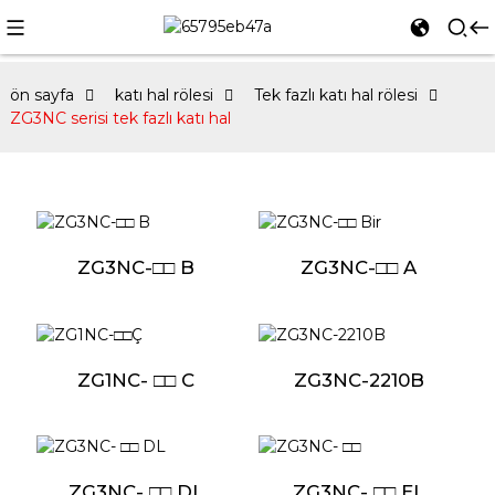
ön sayfa
katı hal rölesi
Tek fazlı katı hal rölesi
ZG3NC serisi tek fazlı katı hal
ZG3NC-□□ B
ZG3NC-□□ A
ZG1NC- □□ C
ZG3NC-2210B
ZG3NC- □□ DL
ZG3NC- □□ EL