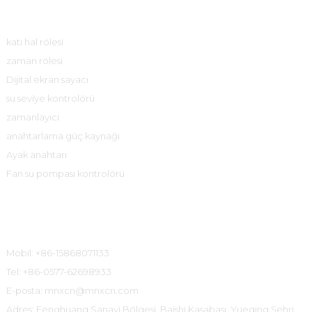
Ürün Merkezi
katı hal rölesi
zaman rölesi
Dijital ekran sayacı
su seviye kontrolörü
zamanlayıcı
anahtarlama güç kaynağı
Ayak anahtarı
Fan su pompası kontrolörü
İletişim Bilgileri
Mobil: +86-15868071133
Tel: +86-0577-62698933
E-posta: mnxcn@mnxcn.com
Adres: Fenghuang Sanayi Bölgesi, Baishi Kasabası, Yueqing Şehri,