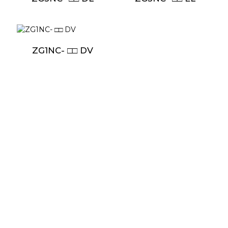
ZG1NC- □□ DV