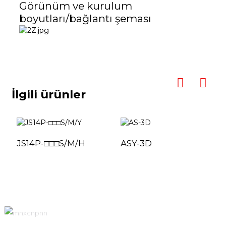
Görünüm ve kurulum
boyutları/bağlantı şeması
İlgili ürünler
JS14P-□□□S/M/H
ASY-3D