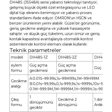
DH48S (JSS48A) serisi yabancı teknolojiyi tanıtıyor,
gelişmiş büyük ölçekli özel entegrasyonu ve LED
dijital tüp ekranını benimsiyor ve yabancı proses
standartlarını ifade ediyor. OMRON'un H5CN ve
benzer ürünlerinin yerini alabilir. Güzel bir görünüme,
geniş gecikme aralığına ve yüksek hassasiyete
sahiptir. ve düşük güç tüketimi, uzun ömür ve geniş
kontak kapasitesi avantajlarıyla otomatik kontrol
sistemlerinde kontrol elemanı olarak kullanılır.
Teknik parametreler
modeli
DH48S-1Z
DH48S-2Z
DH48S-2
eylem
Güç açma
Güç açma
Güç açma
formu
gecikmesi
gecikmesi
A:0.01S~99.99s,1s~99M99s,1M~99H99M
Gecikme
B:0,01s~99,99s,0,1s-999,9s,1s~9999s,10s~999
aralığı
0.1M~999.9M,1M~9999M,1H~9999H,1s~99M9
1
Çıkış
Gecikme 2
1 dönüşüm
dönüşümünü
formu
dönüşümü
Anlık 1 d
geciktir