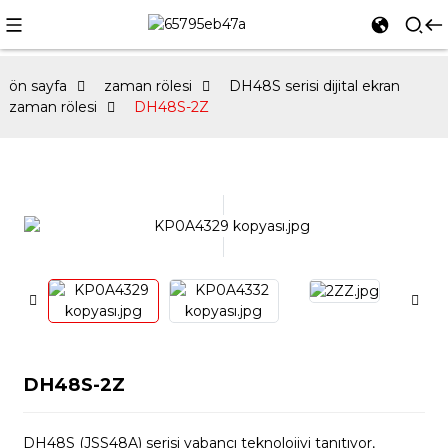
ön sayfa
zaman rölesi
DH48S serisi dijital ekran
zaman rölesi
DH48S-2Z
DH48S-2Z
DH48S (JSS48A) serisi yabancı teknolojiyi tanıtıyor,