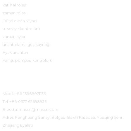
katı hal rölesi
zaman rölesi
Dijital ekran sayacı
su seviye kontrolörü
zamanlayıcı
anahtarlama güç kaynağı
Ayak anahtarı
Fan su pompası kontrolörü
İletişim Bilgileri
Mobil: +86-15868071133
Tel: +86-0577-62698933
E-posta: mnxcn@mnxcn.com
Adres: Fenghuang Sanayi Bölgesi, Baishi Kasabası, Yueqing Şehri,
Zhejiang Eyaleti