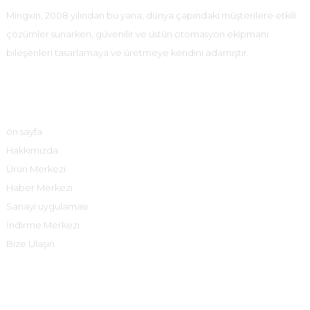
Mingxin, 2008 yılından bu yana, dünya çapındaki müşterilere etkili
çözümler sunarken, güvenilir ve üstün otomasyon ekipmanı
bileşenleri tasarlamaya ve üretmeye kendini adamıştır.
Hızlı Bağlantılar
ön sayfa
Hakkımızda
Ürün Merkezi
Haber Merkezi
Sanayi uygulaması
İndirme Merkezi
Bize Ulaşın
Ürün Merkezi