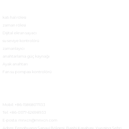
Ürün Merkezi
katı hal rölesi
zaman rölesi
Dijital ekran sayacı
su seviye kontrolörü
zamanlayıcı
anahtarlama güç kaynağı
Ayak anahtarı
Fan su pompası kontrolörü
İletişim Bilgileri
Mobil: +86-15868071133
Tel: +86-0577-62698933
E-posta: mnxcn@mnxcn.com
Adres: Fenghuang Sanayi Bölgesi, Baishi Kasabası, Yueqing Şehri,