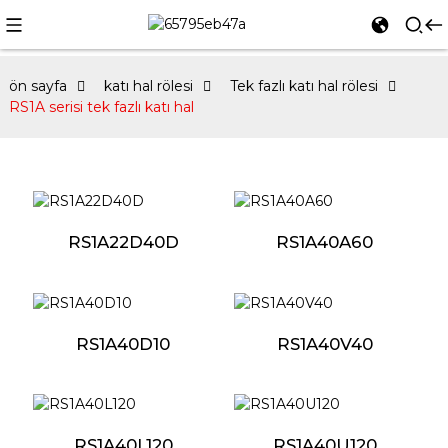
ön sayfa
katı hal rölesi
Tek fazlı katı hal rölesi
RS1A serisi tek fazlı katı hal
RS1A22D40D
RS1A40A60
RS1A40D10
RS1A40V40
RS1A40L120
RS1A40U120