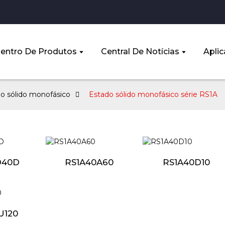
entro De Produtos
Central De Notícias
Aplic
o sólido monofásico
Estado sólido monofásico série RS1A
D40D
RS1A40A60
RS1A40D10
U120