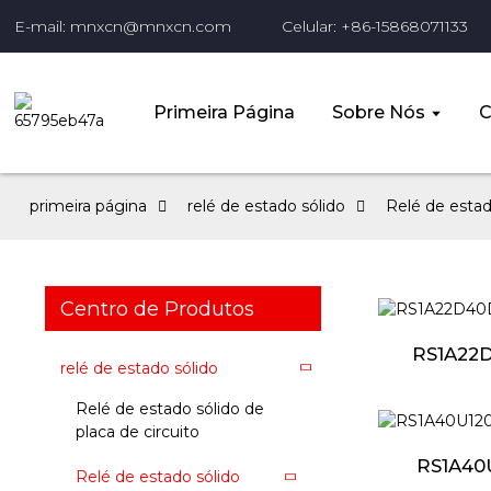
E-mail: mnxcn@mnxcn.com
Celular: +86-15868071133
Primeira Página
Sobre Nós
C
primeira página
relé de estado sólido
Relé de estad
Centro de Produtos
RS1A22
relé de estado sólido
Relé de estado sólido de
placa de circuito
RS1A40
Relé de estado sólido