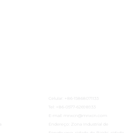
Informações De Contato
Celular: +86-15868071133
Tel: +86-0577-62698933
E-mail: mnxcn@mnxcn.com
a
Endereço: Zona Industrial de
Fenghuang, cidade de Baishi, cidade