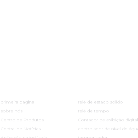
Links Rápidos
Centro De Produtos
primeira página
relé de estado sólido
sobre nós
relé de tempo
Centro de Produtos
Contador de exibição digital
Central de Notícias
controlador de nível de águ
Aplicação na indústria
temporizador