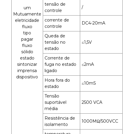
tensão de
/
um
controle
Mutuamente
corrente de
eletricidade
DC4-20mA
controle
fluxo
tipo
Queda de
pagar
tensão no
≤1,5V
fluxo
estado
sólido
estado
Corrente de
sintonizar
fuga no estado
≤2mA
imprensa
ligado
dispositivo
Hora fora do
≤10mS
estado
Tensão
suportável
2500 VCA
média
Resistência de
1000MΩ/500VCC
isolamento
temperatura