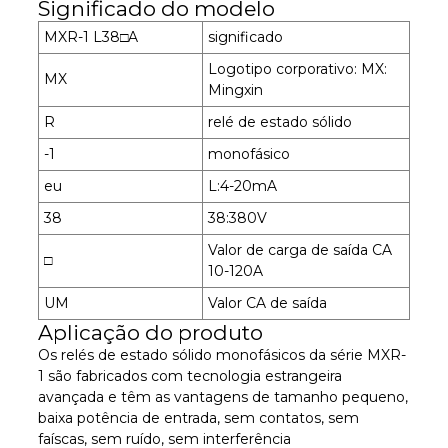
Significado do modelo
MXR-1 L38□A
significado
Logotipo corporativo: MX:
MX
Mingxin
R
relé de estado sólido
-1
monofásico
eu
L:4-20mA
38
38:380V
Valor de carga de saída CA
□
10-120A
UM
Valor CA de saída
Aplicação do produto
Os relés de estado sólido monofásicos da série MXR-
1 são fabricados com tecnologia estrangeira
avançada e têm as vantagens de tamanho pequeno,
baixa potência de entrada, sem contatos, sem
faíscas, sem ruído, sem interferência