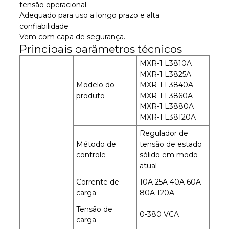
tensão operacional.
Adequado para uso a longo prazo e alta
confiabilidade
Vem com capa de segurança.
Principais parâmetros técnicos
MXR-1 L3810A
MXR-1 L3825A
Modelo do
MXR-1 L3840A
produto
MXR-1 L3860A
MXR-1 L3880A
MXR-1 L38120A
Regulador de
Método de
tensão de estado
controle
sólido em modo
atual
Corrente de
10A 25A 40A 60A
carga
80A 120A
Tensão de
0-380 VCA
carga