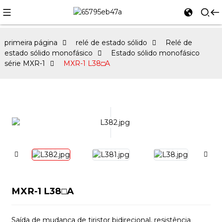
primeira página
relé de estado sólido
Relé de
estado sólido monofásico
Estado sólido monofásico
série MXR-1
MXR-1 L38□A
MXR-1 L38□A
Saída de mudança de tiristor bidirecional, resistência