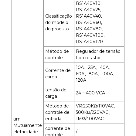
RS1A40V10,
RS1A40V25,
Classificação
RS1A40V40,
do modelo
RS1A40V60,
do produto
RS1A40V80,
RS1A40V100,
RS1A40V120
Método de
Regulador de tensão
controle
tipo resistor
10A、25A、40A、
Corrente de
60A、80A、100A、
carga
120A
tensão de
24 ~ 400 VCA
carga
Método de
VR:250KΩ/110VAC、
controle de
500KΩ/220VAC、
entrada
1MΩ/400VAC
um
Mutuamente
corrente de
/
eletricidade
controle