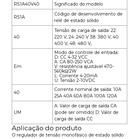
RS1A40V40
Significado do modelo
Código de desenvolvimento de
RS1A
relé de estado sólido
Tensão de carga de saída: 22:
40
220 V, 24: 240 V 38: 380 V, 40:
400 V, 48: 480 V,
Modo de controle de entrada:
D: CC 4-32 VCC
A: CA 80-250 VCA
Em
V: resistência ajustável 470-
560kΩ/2W
L: Corrente 4-20mA
U: Tensão 2-10VDC
Corrente nominal de saída: 10A
40
25A 40A 60A 80A 100A 120A
A: Valor de carga de saída CA
UM
(pode ser omitido) D: Valor de
carga de saída CC
Aplicação do produto
O regulador de tensão monofásico de estado sólido