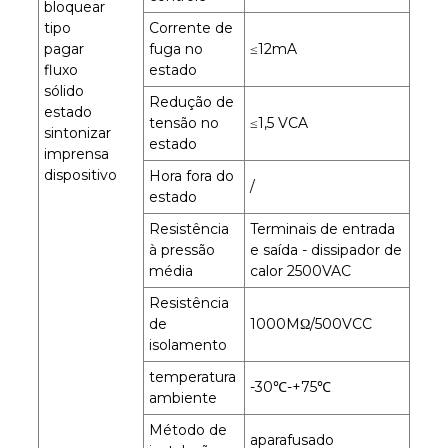
bloquear
tipo
Corrente de
pagar
fuga no
≤12mA
fluxo
estado
sólido
Redução de
estado
tensão no
≤1,5 VCA
sintonizar
estado
imprensa
dispositivo
Hora fora do
/
estado
Resistência
Terminais de entrada
à pressão
e saída - dissipador de
média
calor 2500VAC
Resistência
de
1000MΩ/500VCC
isolamento
temperatura
-30℃-+75℃
ambiente
Método de
aparafusado