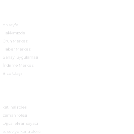
Hızlı Bağlantılar
ön sayfa
Hakkımızda
Ürün Merkezi
Haber Merkezi
Sanayi uygulaması
İndirme Merkezi
Bize Ulaşın
Ürün Merkezi
katı hal rölesi
zaman rölesi
Dijital ekran sayacı
su seviye kontrolörü