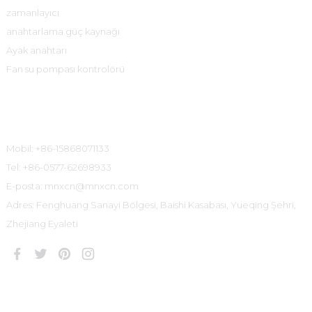
zamanlayıcı
anahtarlama güç kaynağı
Ayak anahtarı
Fan su pompası kontrolörü
İletişim Bilgileri
Mobil: +86-15868071133
Tel: +86-0577-62698933
E-posta: mnxcn@mnxcn.com
Adres: Fenghuang Sanayi Bölgesi, Baishi Kasabası, Yueqing Şehri,
Zhejiang Eyaleti