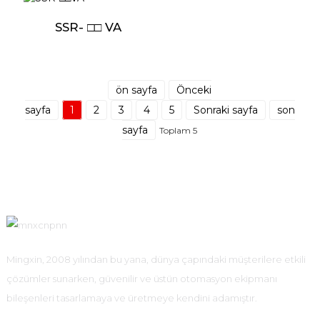
SSR- □□ VA
ön sayfa
Önceki
sayfa
1
2
3
4
5
Sonraki sayfa
son
sayfa
Toplam 5
Mingxin, 2008 yılından bu yana, dünya çapındaki müşterilere etkili
çözümler sunarken, güvenilir ve üstün otomasyon ekipmanı
bileşenleri tasarlamaya ve üretmeye kendini adamıştır.