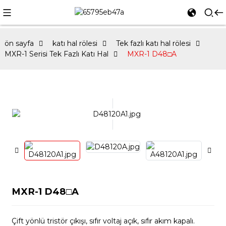
ön sayfa
katı hal rölesi
Tek fazlı katı hal rölesi
MXR-1 Serisi Tek Fazlı Katı Hal
MXR-1 D48□A
MXR-1 D48□A
Çift yönlü tristör çıkışı, sıfır voltaj açık, sıfır akım kapalı.