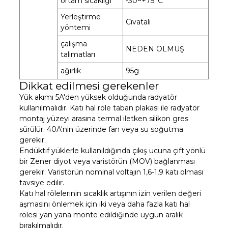
ortam sıcaklığı
-30~+75°C
Yerleştirme
Cıvatalı
yöntemi
çalışma
NEDEN OLMUŞ
talimatları
ağırlık
95g
Dikkat edilmesi gerekenler
Yük akımı 5A'den yüksek olduğunda radyatör
kullanılmalıdır. Katı hal röle taban plakası ile radyatör
montaj yüzeyi arasına termal iletken silikon gres
sürülür. 40A'nin üzerinde fan veya su soğutma
gerekir.
Endüktif yüklerle kullanıldığında çıkış ucuna çift yönlü
bir Zener diyot veya varistörün (MOV) bağlanması
gerekir. Varistörün nominal voltajın 1,6-1,9 katı olması
tavsiye edilir.
Katı hal rölelerinin sıcaklık artışının izin verilen değeri
aşmasını önlemek için iki veya daha fazla katı hal
rölesi yan yana monte edildiğinde uygun aralık
bırakılmalıdır.