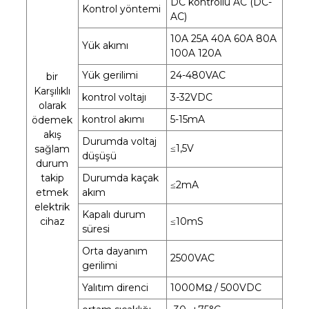
DC kontrollü AC (DC-
Kontrol yöntemi
AC)
10A 25A 40A 60A 80A
Yük akımı
100A 120A
Yük gerilimi
24-480VAC
bir
Karşılıklı
kontrol voltajı
3-32VDC
olarak
kontrol akımı
5-15mA
ödemek
akış
Durumda voltaj
≤1,5V
sağlam
düşüşü
durum
takip
Durumda kaçak
≤2mA
etmek
akım
elektrik
Kapalı durum
cihaz
≤10mS
süresi
Orta dayanım
2500VAC
gerilimi
Yalıtım direnci
1000MΩ / 500VDC