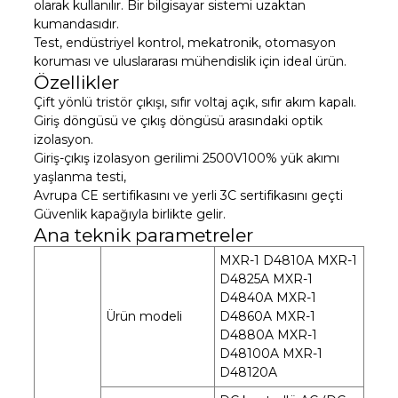
olarak kullanılır. Bir bilgisayar sistemi uzaktan
kumandasıdır.
Test, endüstriyel kontrol, mekatronik, otomasyon
koruması ve uluslararası mühendislik için ideal ürün.
Özellikler
Çift yönlü tristör çıkışı, sıfır voltaj açık, sıfır akım kapalı.
Giriş döngüsü ve çıkış döngüsü arasındaki optik
izolasyon.
Giriş-çıkış izolasyon gerilimi 2500V100% yük akımı
yaşlanma testi,
Avrupa CE sertifikasını ve yerli 3C sertifikasını geçti
Güvenlik kapağıyla birlikte gelir.
Ana teknik parametreler
MXR-1 D4810A MXR-1
D4825A MXR-1
D4840A MXR-1
Ürün modeli
D4860A MXR-1
D4880A MXR-1
D48100A MXR-1
D48120A