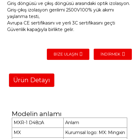
Giriş döngüsü ve çıkış döngüsü arasındaki optik izolasyon.
Giriş-çıkış izolasyon gerilimi 2500V100% yük akımı
yaşlanma testi,
Avrupa CE sertifikasını ve yerli 3C sertifikasını geçti
Güvenlik kapağıyla birlikte gelir.
BIZE ULAŞIN
İNDIRMEK
Ürün Detayı
Modelin anlamı
MXR-1 D48□A
Anlam
MX
Kurumsal logo: MX: Mingxin