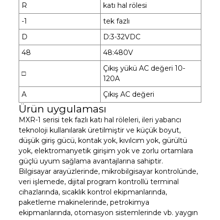
R
katı hal rölesi
-1
tek fazlı
D
D:3-32VDC
48
48:480V
Çıkış yükü AC değeri 10-
□
120A
A
Çıkış AC değeri
Ürün uygulaması
MXR-1 serisi tek fazlı katı hal röleleri, ileri yabancı
teknoloji kullanılarak üretilmiştir ve küçük boyut,
düşük giriş gücü, kontak yok, kıvılcım yok, gürültü
yok, elektromanyetik girişim yok ve zorlu ortamlara
güçlü uyum sağlama avantajlarına sahiptir.
Bilgisayar arayüzlerinde, mikrobilgisayar kontrolünde,
veri işlemede, dijital program kontrollü terminal
cihazlarında, sıcaklık kontrol ekipmanlarında,
paketleme makinelerinde, petrokimya
ekipmanlarında, otomasyon sistemlerinde vb. yaygın