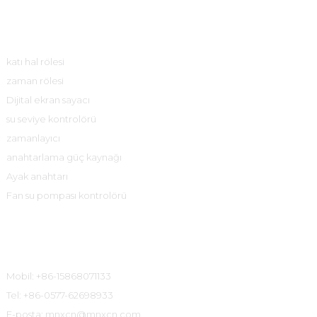
Ürün Merkezi
katı hal rölesi
zaman rölesi
Dijital ekran sayacı
su seviye kontrolörü
zamanlayıcı
anahtarlama güç kaynağı
Ayak anahtarı
Fan su pompası kontrolörü
İletişim Bilgileri
Mobil: +86-15868071133
Tel: +86-0577-62698933
E-posta: mnxcn@mnxcn.com