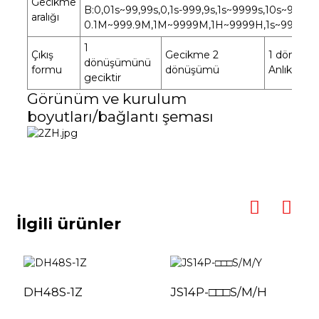
Gecikme
B:0,01s~99,99s,0,1s-999,9s,1s~9999s,10s~999
aralığı
0.1M~999.9M,1M~9999M,1H~9999H,1s~99M9
1
Çıkış
Gecikme 2
1 dönüşüm
dönüşümünü
formu
dönüşümü
Anlık 1 d
geciktir
Görünüm ve kurulum
boyutları/bağlantı şeması
İlgili ürünler
DH48S-1Z
JS14P-□□□S/M/H