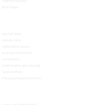
İndirme Merkezi
Bize Ulaşın
Ürün Merkezi
katı hal rölesi
zaman rölesi
Dijital ekran sayacı
su seviye kontrolörü
zamanlayıcı
anahtarlama güç kaynağı
Ayak anahtarı
Fan su pompası kontrolörü
İletişim Bilgileri
Mobil: +86-15868071133