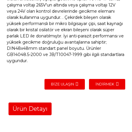
çalışma voltajı 265V'un altında veya çalışma voltajı 12V
veya 24V olan kontrol devrelerinde gecikme elemanı
olarak kullanıma uygundur. . Çekirdek bileşen olarak
yüksek performanslı bir mikro bilgisayar çipi, saat kaynağı
olarak bir kristal osilatör ve ekran bileşeni olarak süper
parlak LED ile donatılmıştır. İyi anti-parazit performansı ve
yüksek gecikme doğruluğu avantajlarına sahiptir;
DIN48x48mm standart panel boyutu. Ürünler
GB14048.5-2000 ve JB/T10047-1999 gibi ilgili standartlara
uygundur.
BIZE ULAŞIN
İNDIRMEK
Ürün Detayı