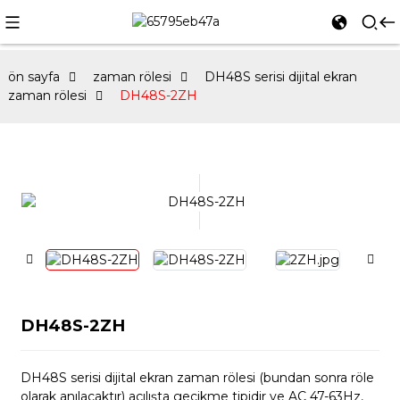
ön sayfa
zaman rölesi
DH48S serisi dijital ekran
zaman rölesi
DH48S-2ZH
DH48S-2ZH
DH48S serisi dijital ekran zaman rölesi (bundan sonra röle
olarak anılacaktır) açılışta gecikme tipidir ve AC 47-63Hz,