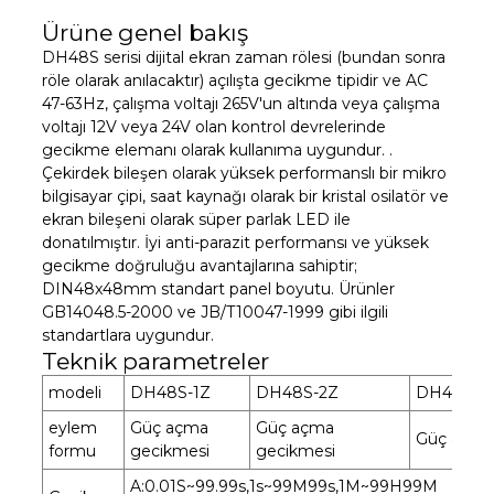
Ürüne genel bakış
DH48S serisi dijital ekran zaman rölesi (bundan sonra
röle olarak anılacaktır) açılışta gecikme tipidir ve AC
47-63Hz, çalışma voltajı 265V'un altında veya çalışma
voltajı 12V veya 24V olan kontrol devrelerinde
gecikme elemanı olarak kullanıma uygundur. .
Çekirdek bileşen olarak yüksek performanslı bir mikro
bilgisayar çipi, saat kaynağı olarak bir kristal osilatör ve
ekran bileşeni olarak süper parlak LED ile
donatılmıştır. İyi anti-parazit performansı ve yüksek
gecikme doğruluğu avantajlarına sahiptir;
DIN48x48mm standart panel boyutu. Ürünler
GB14048.5-2000 ve JB/T10047-1999 gibi ilgili
standartlara uygundur.
Teknik parametreler
modeli
DH48S-1Z
DH48S-2Z
DH48S-2
eylem
Güç açma
Güç açma
Güç açma
formu
gecikmesi
gecikmesi
A:0.01S~99.99s,1s~99M99s,1M~99H99M