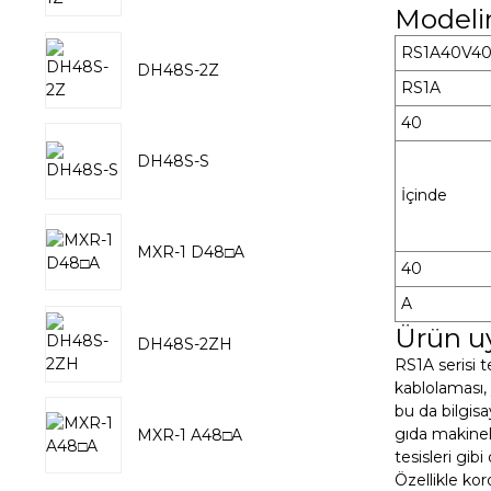
Modeli
RS1A40V4
DH48S-2Z
RS1A
40
DH48S-S
İçinde
MXR-1 D48□A
40
A
Ürün u
DH48S-2ZH
RS1A serisi t
kablolaması, 
bu da bilgisa
gıda makinel
MXR-1 A48□A
tesisleri gib
Özellikle ko