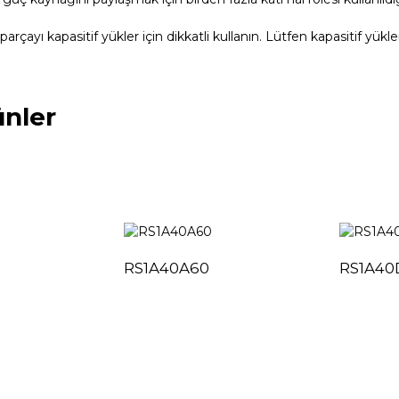
arçayı kapasitif yükler için dikkatli kullanın. Lütfen kapasitif yükler 
rünler
RS1A40A60
RS1A40