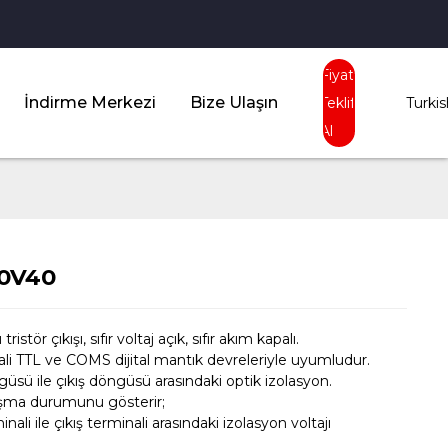
Fiyat
İndirme Merkezi
Bize Ulaşın
Teklifi
Turkis
Al
0V40
 tristör çıkışı, sıfır voltaj açık, sıfır akım kapalı.
nyali TTL ve COMS dijital mantık devreleriyle uyumludur.
ngüsü ile çıkış döngüsü arasındaki optik izolasyon.
ışma durumunu gösterir;
minali ile çıkış terminali arasındaki izolasyon voltajı