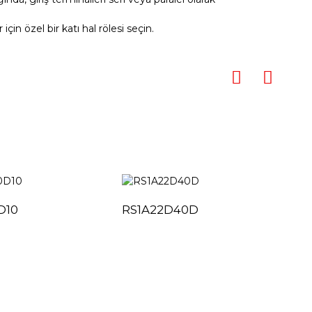
için özel bir katı hal rölesi seçin.
D10
RS1A22D40D
RS1