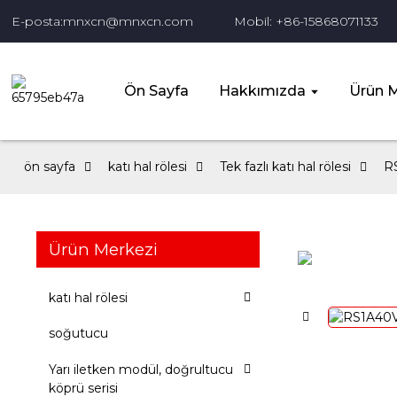
E-posta:mnxcn@mnxcn.com
Mobil: +86-15868071133
Ön Sayfa
Hakkımızda
Ürün M
ön sayfa
katı hal rölesi
Tek fazlı katı hal rölesi
RS
Ürün Merkezi
katı hal rölesi
soğutucu
Yarı iletken modül, doğrultucu
köprü serisi