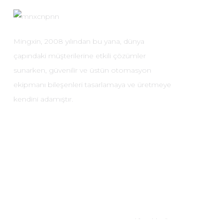
Mingxin, 2008 yılından bu yana, dünya
çapındaki müşterilerine etkili çözümler
sunarken, güvenilir ve üstün otomasyon
ekipmanı bileşenleri tasarlamaya ve üretmeye
kendini adamıştır.
Telif Hakkı © 2024 Yueqing M