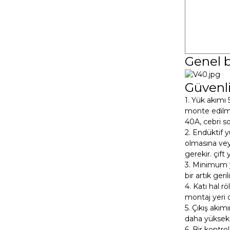
Genel b
Güvenli
1. Yük akımı 
monte edilmel
40A, cebri so
2. Endüktif y
olmasına veya
gerekir. çift 
3. Minimum y
bir artık ger
4. Katı hal r
montaj yeri d
5. Çıkış akım
daha yüksek ç
6. Bir kontro