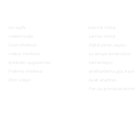
Hızlı Bağlantılar
Ürün Merkezi
ön sayfa
katı hal rölesi
Hakkımızda
zaman rölesi
Ürün Merkezi
Dijital ekran sayacı
Haber Merkezi
su seviye kontrolörü
Endüstri uygulaması
zamanlayıcı
İndirme Merkezi
anahtarlama güç kayn
Bize Ulaşın
Ayak anahtarı
Fan su pompası kontr
ingxin Electronics Co., Ltd. Tüm Hakları Saklıdır.
Kayıt numarası: