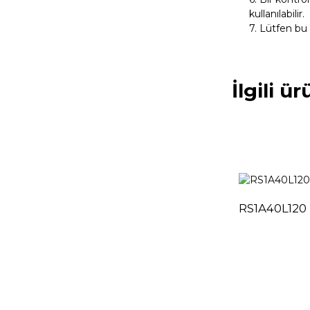
kullanılabilir.
7. Lütfen bu p
İlgili ü
RS1A40L120