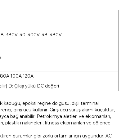
V 38: 380V, 40: 400V, 48: 480V,
W
A 80A 100A 120A
ilir) D: Çıkış yükü DC değeri
stik kabuğu, epoksi reçine dolgusu, dişli terminal
nci, giriş ucu kullanır. Giriş ucu sürüş akımı küçüktür,
layca bağlanabilir. Petrokimya aletleri ve ekipmanları,
ı, plastik makineleri, fitness ekipmanları ve eğlence
ktiren durumlar gibi zorlu ortamlar için uygundur. AC