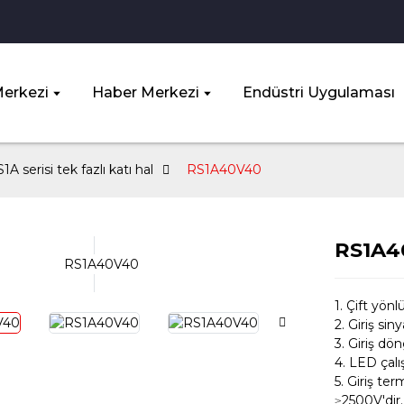
erkezi
Haber Merkezi
Endüstri Uygulaması
1A serisi tek fazlı katı hal
RS1A40V40
RS1A4
1. Çift yönlü
2. Giriş si
3. Giriş dö
4. LED çal
5. Giriş ter
≥2500V'dir.