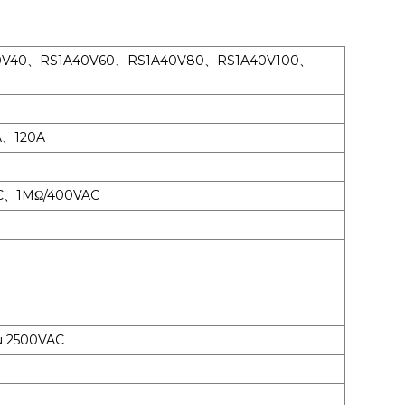
0V40、RS1A40V60、RS1A40V80、RS1A40V100、
、120A
AC、1MΩ/400VAC
ucu 2500VAC