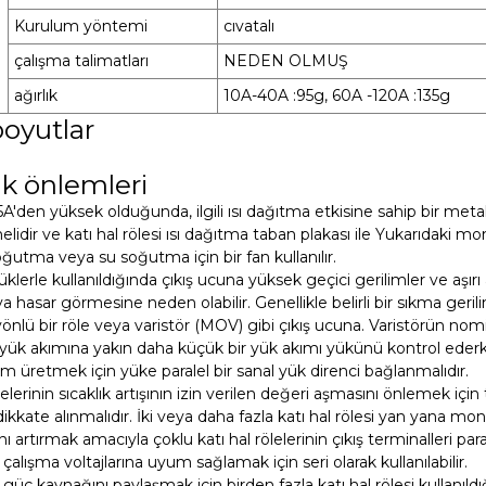
Kurulum yöntemi
cıvatalı
çalışma talimatları
NEDEN OLMUŞ
ağırlık
10A-40A :95g, 60A -120A :135g
oyutlar
k önlemleri
5A'den yüksek olduğunda, ilgili ısı dağıtma etkisine sahip bir metal
idir ve katı hal rölesi ısı dağıtma taban plakası ile Yukarıdaki mo
ğutma veya su soğutma için bir fan kullanılır.
üklerle kullanıldığında çıkış ucuna yüksek geçici gerilimler ve aşırı a
 hasar görmesine neden olabilir. Genellikle belirli bir sıkma geril
​​yönlü bir röle veya varistör (MOV) gibi çıkış ucuna. Varistörün nomin
ük akımına yakın daha küçük bir yük akımı yükünü kontrol ederk
ilim üretmek için yüke paralel bir sanal yük direnci bağlanmalıdır.
ölelerinin sıcaklık artışının izin verilen değeri aşmasını önlemek içi
ikkate alınmalıdır. İki veya daha fazla katı hal rölesi yan yana mont
ını artırmak amacıyla çoklu katı hal rölelerinin çıkış terminalleri par
alışma voltajlarına uyum sağlamak için seri olarak kullanılabilir.
l güç kaynağını paylaşmak için birden fazla katı hal rölesi kullanıldığ