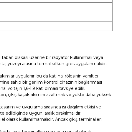
 taban plakası üzerine bir radyatör kullanılmalı veya
ntaj yüzeyi arasına termal silikon gres uygulanmalıdır.
kımlar uygulanır, bu da katı hal rölesinin yanıltıcı
imine sahip bir gerilim kontrol cihazının bağlanması
al voltajın 1,6-1,9 katı olması tavsiye edilir.
en, çıkış kaçak akımını azaltmak ve yükte daha yüksek
n tasarım ve uygulama sırasında ısı dağılımı etkisi ve
e edildiğinde uygun. aralık bırakılmalıdır.
alel olarak kullanılmamalıdır. Ancak çıkış terminalleri
ında, giriş terminalleri seri veya paralel olarak