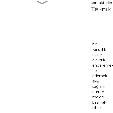
kontaktörler
Teknik
MXR-1 V38□A
MXR-1 L38□A
bir
Karşılıklı
MXR-1 U38□A
olarak
elektrik
engelleme
tip
MXR-1 D22□D
ödemek
akış
sağlam
durum
melodi
basmak
cihaz