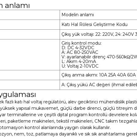
n anlamı
0
Modelin anlamı
Katı Hal Rölesi Geliştirme Kodu
Çıkış yük voltajı: 22: 220V, 24: 240
Giriş kontrol modu:
D: DC 4-32VDC
A: AC 80-250VAC
V: ayarlanabilir direnç 470-560kΩ/2
L: Akım 4-20mA
U: Voltaj 2-10VDC
Çıkış anma akımı: 10A 25A 40A 60
A: Çıkış yükü AC değeri (ihmal edileb
ygulaması
ek fazlı katı hal voltaj regülatörü, alev geciktirici mühendislik pla
yüksek yapısal mukavemet, güçlü darbe direnci, güçlü titreşim dire
yar terminallerine ve çeşitli dijital program kontrollü devrelere ko
eri, paketleme makineleri, tekstil makineleri, CNC takım tezgahlar
i otomasyon kontrol alanlarında yaygın olarak kullanılır.
rozyon, nem, toz, patlamaya dayanıklı ve sık sık anahtarlama gere