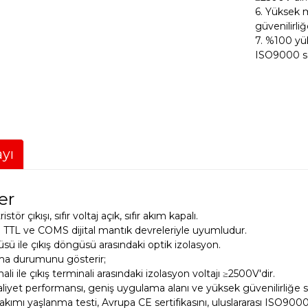
6. Yüksek 
güvenilirli
7. %100 yük
ISO9000 ser
yı
er
ristör çıkışı, sıfır voltaj açık, sıfır akım kapalı.
ali TTL ve COMS dijital mantık devreleriyle uyumludur.
üsü ile çıkış döngüsü arasındaki optik izolasyon.
ma durumunu gösterir;
nali ile çıkış terminali arasındaki izolasyon voltajı ≥2500V'dir.
liyet performansı, geniş uygulama alanı ve yüksek güvenilirliğe s
kımı yaşlanma testi, Avrupa CE sertifikasını, uluslararası ISO9000 se