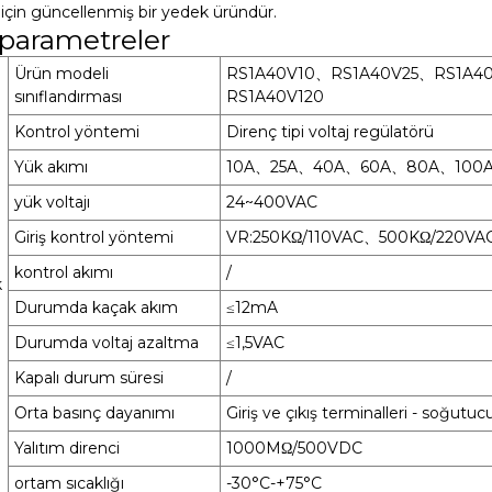
 için güncellenmiş bir yedek üründür.
 parametreler
Ürün modeli
RS1A40V10、RS1A40V25、RS1A4
sınıflandırması
RS1A40V120
Kontrol yöntemi
Direnç tipi voltaj regülatörü
Yük akımı
10A、25A、40A、60A、80A、100A
yük voltajı
24~400VAC
Giriş kontrol yöntemi
VR:250KΩ/110VAC、500KΩ/220V
kontrol akımı
/
k
Durumda kaçak akım
≤12mA
Durumda voltaj azaltma
≤1,5VAC
Kapalı durum süresi
/
Orta basınç dayanımı
Giriş ve çıkış terminalleri - soğut
Yalıtım direnci
1000MΩ/500VDC
ortam sıcaklığı
-30°C-+75°C