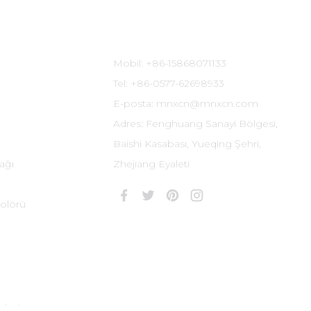
İletişim Bilgileri
Mobil: +86-15868071133
Tel: +86-0577-62698933
E-posta: mnxcn@mnxcn.com
Adres: Fenghuang Sanayi Bölgesi,
Baishi Kasabası, Yueqing Şehri,
ağı
Zhejiang Eyaleti
olörü
 Zhejiang ICP No. 09054117-1