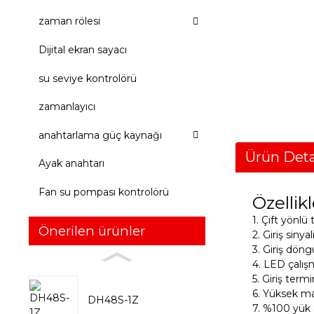
zaman rölesi
Dijital ekran sayacı
su seviye kontrolörü
zamanlayıcı
anahtarlama güç kaynağı
Ürün Deta
Ayak anahtarı
Fan su pompası kontrolörü
Özellikl
1. Çift yönlü t
Önerilen ürünler
2. Giriş siny
3. Giriş döng
4. LED çalış
5. Giriş termi
6. Yüksek ma
DH48S-1Z
7. %100 yük a