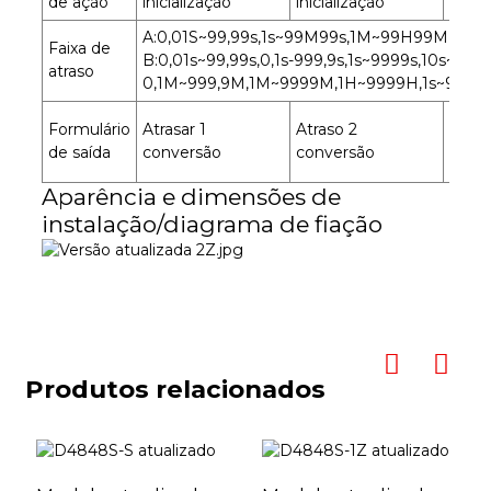
de ação
inicialização
inicialização
inicia
A:0,01S~99,99s,1s~99M99s,1M~99H99M
Faixa de
B:0,01s~99,99s,0,1s-999,9s,1s~9999s,10s~9
atraso
0,1M~999,9M,1M~9999M,1H~9999H,1s~99M
Atras
Formulário
Atrasar 1
Atraso 2
1 con
de saída
conversão
conversão
insta
Aparência e dimensões de
instalação/diagrama de fiação
Produtos relacionados