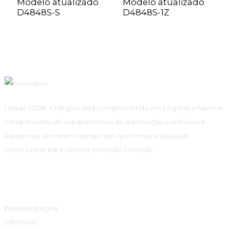
Modelo atualizado
Modelo atualizado
D4848S-S
D4848S-1Z
Desde 2008, a Mingxin está comprometida em projetar e fabricar
componentes de equipamentos de automação confiáveis ​​e
superiores, ao mesmo tempo em que fornece soluções
impactantes para clientes em todo o mundo.
Links Rápidos
primeira página
sobre nós