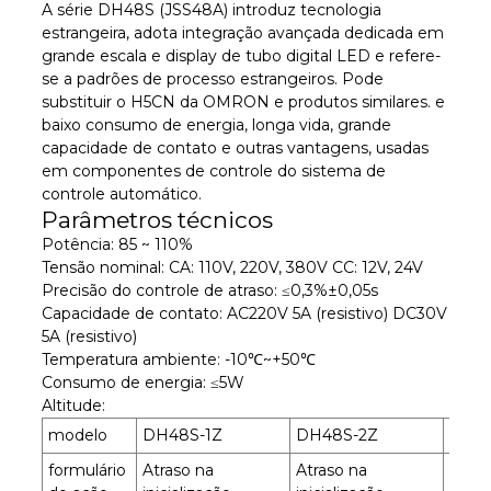
A série DH48S (JSS48A) introduz tecnologia
estrangeira, adota integração avançada dedicada em
grande escala e display de tubo digital LED e refere-
se a padrões de processo estrangeiros. Pode
substituir o H5CN da OMRON e produtos similares. e
baixo consumo de energia, longa vida, grande
capacidade de contato e outras vantagens, usadas
em componentes de controle do sistema de
controle automático.
Parâmetros técnicos
Potência: 85 ~ 110%
Tensão nominal: CA: 110V, 220V, 380V CC: 12V, 24V
Precisão do controle de atraso: ≤0,3%±0,05s
Capacidade de contato: AC220V 5A (resistivo) DC30V
5A (resistivo)
Temperatura ambiente: -10℃~+50℃
Consumo de energia: ≤5W
Altitude:
modelo
DH48S-1Z
DH48S-2Z
DH4
formulário
Atraso na
Atraso na
Atras