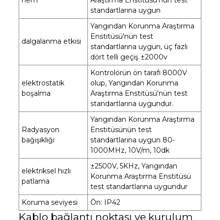
nem
Araştırma Enstitüsü'nün test
standartlarına uygun
Yangından Korunma Araştırma
Enstitüsü'nün test
dalgalanma etkisi
standartlarına uygun, üç fazlı
dört telli geçiş ±2000v
Kontrolörün ön tarafı 8000V
elektrostatik
olup, Yangından Korunma
boşalma
Araştırma Enstitüsü'nün test
standartlarına uygundur.
Yangından Korunma Araştırma
Radyasyon
Enstitüsünün test
bağışıklığı
standartlarına uygun 80-
1000MHz, 10V/m, 10dk
±2500V, 5KHz, Yangından
elektriksel hızlı
Korunma Araştırma Enstitüsü
patlama
test standartlarına uygundur
Koruma seviyesi
Ön: IP42
Kablo bağlantı noktası ve kurulum