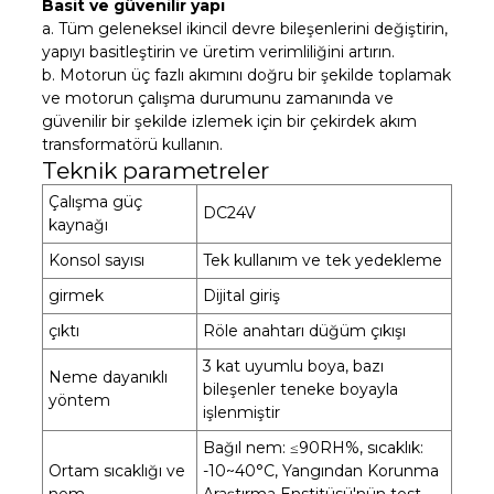
Basit ve güvenilir yapı
a. Tüm geleneksel ikincil devre bileşenlerini değiştirin,
yapıyı basitleştirin ve üretim verimliliğini artırın.
b. Motorun üç fazlı akımını doğru bir şekilde toplamak
ve motorun çalışma durumunu zamanında ve
güvenilir bir şekilde izlemek için bir çekirdek akım
transformatörü kullanın.
Teknik parametreler
Çalışma güç
DC24V
kaynağı
Konsol sayısı
Tek kullanım ve tek yedekleme
girmek
Dijital giriş
çıktı
Röle anahtarı düğüm çıkışı
3 kat uyumlu boya, bazı
Neme dayanıklı
bileşenler teneke boyayla
yöntem
işlenmiştir
Bağıl nem: ≤90RH%, sıcaklık:
Ortam sıcaklığı ve
-10~40°C, Yangından Korunma