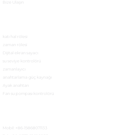
Bize Ulaşın
Ürün Merkezi
katı hal rölesi
zaman rölesi
Dijital ekran sayacı
su seviye kontrolörü
zamanlayıcı
anahtarlama güç kaynağı
Ayak anahtarı
Fan su pompası kontrolörü
İletişim Bilgileri
Mobil: +86-15868071133