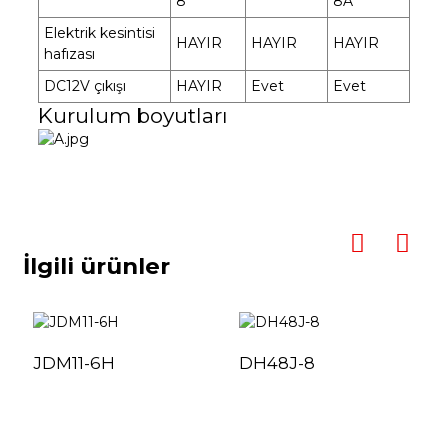
8
8A
Elektrik kesintisi
HAYIR
HAYIR
HAYIR
hafızası
DC12V çıkışı
HAYIR
Evet
Evet
Kurulum boyutları
İlgili ürünler
JDM11-6H
DH48J-8