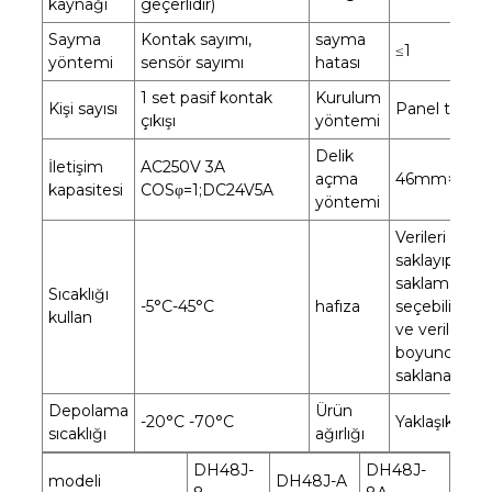
kaynağı
geçerlidir)
Sayma
Kontak sayımı,
sayma
≤1
yöntemi
sensör sayımı
hatası
1 set pasif kontak
Kurulum
Kişi sayısı
Panel tipi
çıkışı
yöntemi
Delik
İletişim
AC250V 3A
açma
46mm×46
kapasitesi
COSφ=1;DC24V5A
yöntemi
Verileri
saklayıp
saklamamay
Sıcaklığı
-5°C-45°C
hafıza
seçebilirsiniz
kullan
ve veriler 10 
boyunca
saklanacaktır
Depolama
Ürün
-20°C -70°C
Yaklaşık 240
sıcaklığı
ağırlığı
DH48J-
DH48J-
modeli
DH48J-A