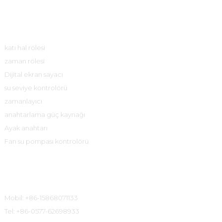
Ürün Merkezi
katı hal rölesi
zaman rölesi
Dijital ekran sayacı
su seviye kontrolörü
zamanlayıcı
anahtarlama güç kaynağı
Ayak anahtarı
Fan su pompası kontrolörü
İletişim Bilgileri
Mobil: +86-15868071133
Tel: +86-0577-62698933