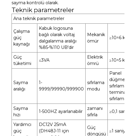
sayma kontrolü olarak.
Teknik parametreler
Ana teknik parametreler
Kabuk logosuna
Çalışma
bağlı olarak voltaj
Mekanik
güç
≥10^6 kez
dalgalanma aralığı
ömür
kaynağı
%85-%110 UB'dir
Güç
Elektrik
≤3VA
≥10^5 kez
tüketimi
ömrü
Panel
düğmesi
Sayma
1-
sıfırlama
sıfırlama vey
aralığı
9999/99990/999900
modu
terminal blo
sıfırlama
Sayma
zamanı
1-500HZ ayarlanabilir
≥0,1 saniye
hızı
sıfırla
Yardımcı
DC12V 25mA
Güç
güç
(DH48J-11 için
≥1 saniye
döngüsü