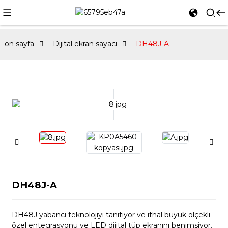
ön sayfa
Dijital ekran sayacı
DH48J-A
DH48J-A
DH48J yabancı teknolojiyi tanıtıyor ve ithal büyük ölçekli
özel entegrasyonu ve LED dijital tüp ekranını benimsiyor.