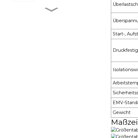
Überlastsc
MXR-1 V38□A
Überspann
Start-, Aufs
MXR-1 L38□A
Druckfestig
MXR-1 U38□A
Isolationsw
Arbeitstemp
Sicherheits
MXR-1 D22□D
EMV-Stand
Gewicht
Maßze