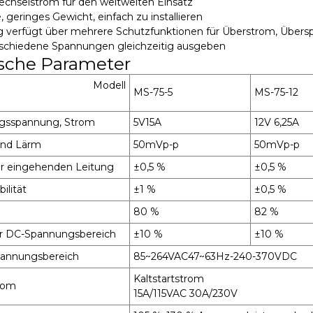
chselstrom für den weltweiten Einsatz
, geringes Gewicht, einfach zu installieren
 verfügt über mehrere Schutzfunktionen für Überstrom, Übers
rschiedene Spannungen gleichzeitig ausgeben
sche Parameter
Modell
MS-75-5
MS-75-12
gsspannung, Strom
5V15A
12V 6,25A
und Lärm
50mVp-p
50mVp-p
der eingehenden Leitung
±0,5 %
±0,5 %
ilität
±1 %
±0,5 %
80 %
82 %
rer DC-Spannungsbereich
±10 %
±10 %
annungsbereich
85~264VAC47~63Hz-240-370VDC
Kaltstartstrom
trom
15A/115VAC 30A/230V