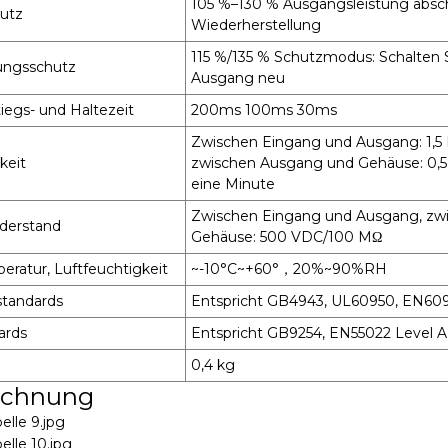
105 %–130 % Ausgangsleistung absch
hutz
Wiederherstellung
115 %/135 % Schutzmodus: Schalten 
ungsschutz
Ausgang neu
tiegs- und Haltezeit
200ms 100ms 30ms
Zwischen Eingang und Ausgang: 1,5 
keit
zwischen Ausgang und Gehäuse: 0,
eine Minute
Zwischen Eingang und Ausgang, zw
iderstand
Gehäuse: 500 VDC/100 MΩ
eratur, Luftfeuchtigkeit
~-10°C~+60°，20%~90%RH
standards
Entspricht GB4943, UL60950, EN60
ards
Entspricht GB9254, EN55022 Level A
0,4 kg
ichnung