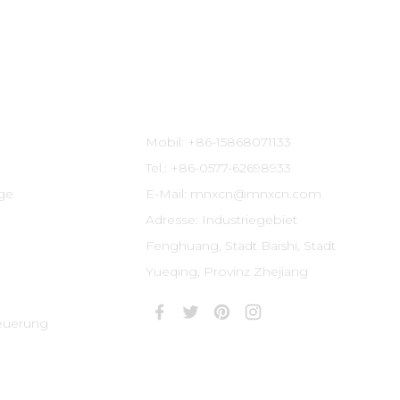
Kontaktinformationen
Mobil: +86-15868071133
Tel.: +86-0577-62698933
ige
E-Mail: mnxcn@mnxcn.com
Adresse: Industriegebiet
Fenghuang, Stadt Baishi, Stadt
Yueqing, Provinz Zhejiang
euerung