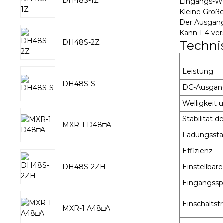
DH48S-1Z
Eingangs-We
Kleine Größe
Der Ausgang
Kann 1-4 ve
DH48S-2Z
Techni
Leistung
DH48S-S
DC-Ausgan
Welligkeit 
Stabilität 
MXR-1 D48□A
Ladungsstab
Effizienz
DH48S-2ZH
Einstellba
Eingangssp
Einschalts
MXR-1 A48□A