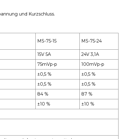
pannung und Kurzschluss.
MS-75-15
MS-75-24
15V 5A
24V 3,1A
75mVp-p
100mVp-p
±0,5 %
±0,5 %
±0,5 %
±0,5 %
84 %
87 %
±10 %
±10 %