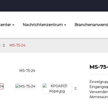
enter
Nachrichtenzentrum
Branchenanwen
e
MS-75-24
MS-75
Einzelgru
Eingangss
Verwenden
Abmessun