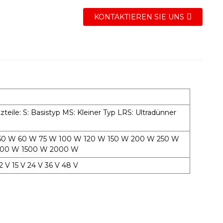
KONTAKTIEREN SIE UNS
teile: S: Basistyp MS: Kleiner Typ LRS: Ultradünner
W 50 W 60 W 75 W 100 W 120 W 150 W 200 W 250 W
000 W 1500 W 2000 W
 V 15 V 24 V 36 V 48 V