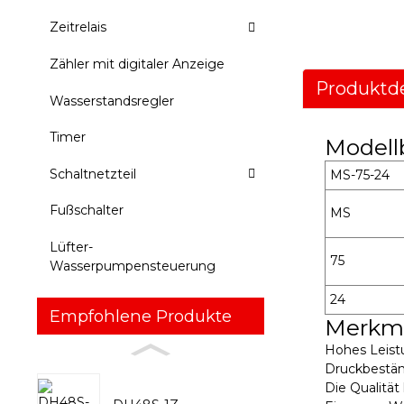
Zeitrelais
Zähler mit digitaler Anzeige
Produktde
Wasserstandsregler
Timer
Modell
Schaltnetzteil
MS-75-24
Fußschalter
MS
Lüfter-
75
Wasserpumpensteuerung
24
Empfohlene Produkte
Merkm
Hohes Leistu
Druckbestän
Die Qualitä