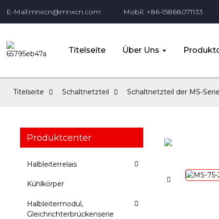
E-Mail:mnxcn@mnxcn.com
Mobil: +86-15868071133
Titelseite
Über Uns
Produktc
Titelseite
Schaltnetzteil
Schaltnetzteil der MS-Seri
Produktcenter
Halbleiterrelais
Kühlkörper
Halbleitermodul,
Gleichrichterbrückenserie