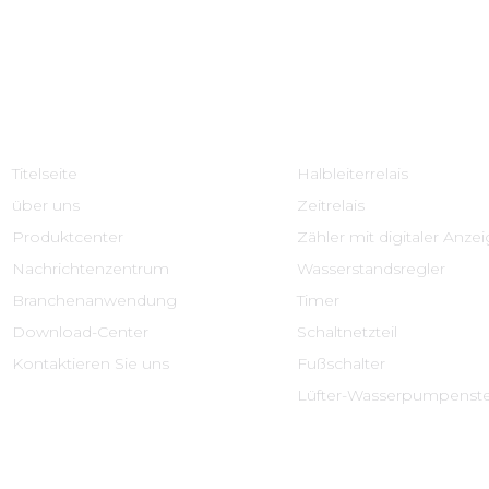
Schnelle Links
Produktcenter
Titelseite
Halbleiterrelais
über uns
Zeitrelais
Produktcenter
Zähler mit digitaler Anze
Nachrichtenzentrum
Wasserstandsregler
Branchenanwendung
Timer
Download-Center
Schaltnetzteil
Kontaktieren Sie uns
Fußschalter
Lüfter-Wasserpumpenst