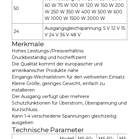
60 W 75 W 100 W 120 W 150 W 200
50
W 250 W 350 W 400 W 500 W 600
W 1000 W 1500 W 2000 W
Ausgangsgleichspannung: 5 V 12 V 15
24
V 24 V 36 V 48 V
Merkmale
Hohes Leistungs-/Preisverhältnis
Druckbeständig und hocheffizient
Die Qualität kommt der europäischer und
amerikanischer Produkte nahe
Eingangs-Wechselstrom für den weltweiten Einsatz
Kleine Größe, geringes Gewicht, einfach zu
installieren
Der Ausgang verfügt über mehrere
Schutzfunktionen für Überstrom, Überspannung und
Kurzschluss.
Kann 1-4 verschiedene Spannungen gleichzeitig
ausgeben
Technische Parameter
Modell
MS-50-
MS-50-
MS-50-