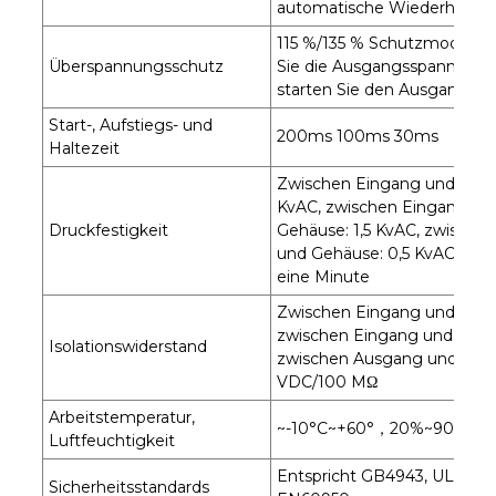
automatische Wiederherste
115 %/135 % Schutzmodus: S
Überspannungsschutz
Sie die Ausgangsspannung 
starten Sie den Ausgang ne
Start-, Aufstiegs- und
200ms 100ms 30ms
Haltezeit
Zwischen Eingang und Ausga
KvAC, zwischen Eingang un
Druckfestigkeit
Gehäuse: 1,5 KvAC, zwische
und Gehäuse: 0,5 KvAC
eine Minute
Zwischen Eingang und Aus
zwischen Eingang und Gehä
Isolationswiderstand
zwischen Ausgang und Geh
VDC/100 MΩ
Arbeitstemperatur,
~-10°C~+60°，20%~90%RH
Luftfeuchtigkeit
Entspricht GB4943, UL6095
Sicherheitsstandards