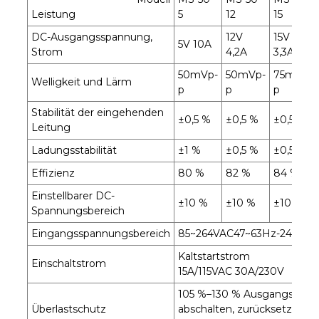
Leistung
5
12
15
DC-Ausgangsspannung,
12V
15V
5V 10A
Strom
4,2A
3,3A
50mVp-
50mVp-
75mVp-
Welligkeit und Lärm
p
p
p
Stabilität der eingehenden
±0,5 %
±0,5 %
±0,5 %
Leitung
Ladungsstabilität
±1 %
±0,5 %
±0,5 %
Effizienz
80 %
82 %
84 %
Einstellbarer DC-
±10 %
±10 %
±10 %
Spannungsbereich
Eingangsspannungsbereich
85~264VAC47~63Hz-240-3
Kaltstartstrom
Einschaltstrom
15A/115VAC 30A/230V
105 %–130 % Ausgangsleist
Überlastschutz
abschalten, zurücksetzen: