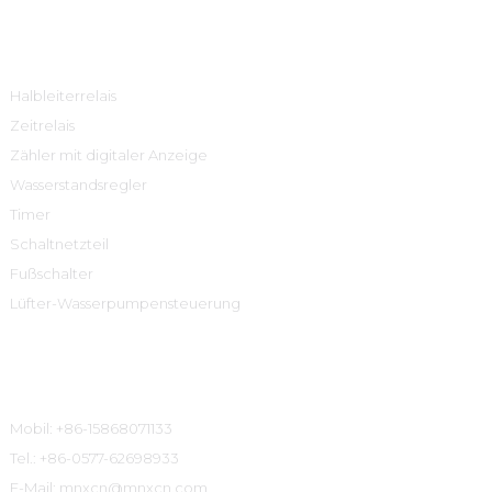
Produktcenter
Halbleiterrelais
Zeitrelais
Zähler mit digitaler Anzeige
Wasserstandsregler
Timer
Schaltnetzteil
Fußschalter
Lüfter-Wasserpumpensteuerung
Kontaktinformationen
Mobil: +86-15868071133
Tel.: +86-0577-62698933
E-Mail: mnxcn@mnxcn.com