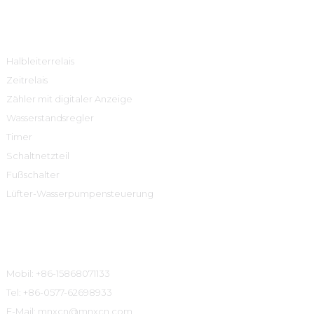
Produktcenter
Halbleiterrelais
Zeitrelais
Zähler mit digitaler Anzeige
Wasserstandsregler
Timer
Schaltnetzteil
Fußschalter
Lüfter-Wasserpumpensteuerung
Kontaktinformationen
Mobil: +86-15868071133
Tel: +86-0577-62698933
E-Mail: mnxcn@mnxcn.com