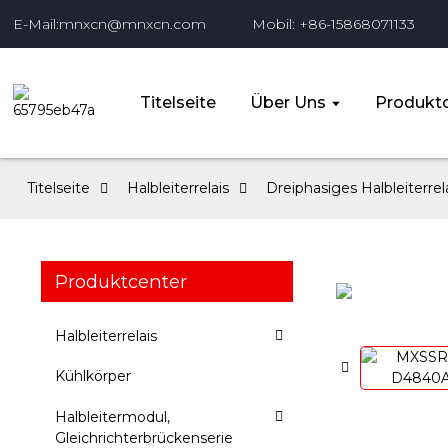
E-Mail:mnxcn@mnxcn.com
Mobil: +86-15868071133
Titelseite
Über Uns
Produktc
Titelseite
Halbleiterrelais
Dreiphasiges Halbleiterrel
Produktcenter
Halbleiterrelais
Kühlkörper
Halbleitermodul,
Gleichrichterbrückenserie