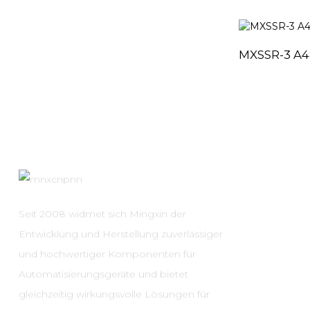
MXSSR-3 A4
Seit 2008 widmet sich Mingxin der
Entwicklung und Herstellung zuverlässiger
und hochwertiger Komponenten für
Automatisierungsgeräte und bietet
gleichzeitig wirkungsvolle Lösungen für