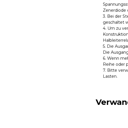
Spannungsst
Zenerdiode o
3. Bei der S
geschaltet 
4. Um zu ver
Konstruktio
Halbleiterre
5. Die Ausg
Die Ausgang
6. Wenn meh
Reihe oder p
7. Bitte verw
Lasten.
Verwan