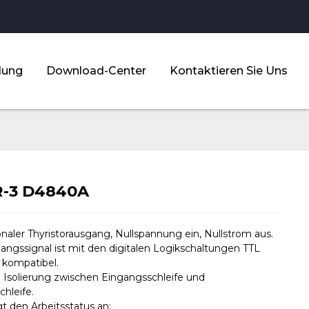
dung
Download-Center
Kontaktieren Sie Uns
-3 D4840A
ionaler Thyristorausgang, Nullspannung ein, Nullstrom aus.
gangssignal ist mit den digitalen Logikschaltungen TTL
kompatibel.
e Isolierung zwischen Eingangsschleife und
hleife.
t den Arbeitsstatus an;