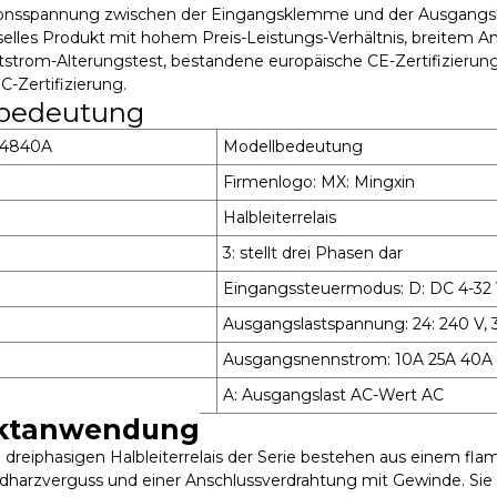
ationsspannung zwischen der Eingangsklemme und der Ausgang
rselles Produkt mit hohem Preis-Leistungs-Verhältnis, breitem 
tstrom-Alterungstest, bestandene europäische CE-Zertifizierung
C-Zertifizierung.
bedeutung
D4840A
Modellbedeutung
Firmenlogo: MX: Mingxin
Halbleiterrelais
3: stellt drei Phasen dar
Eingangssteuermodus: D: DC 4-32
Ausgangslastspannung: 24: 240 V, 3
Ausgangsnennstrom: 10A 25A 40A
A: Ausgangslast AC-Wert AC
ktanwendung
 dreiphasigen Halbleiterrelais der Serie bestehen aus einem
harzverguss und einer Anschlussverdrahtung mit Gewinde. Sie v