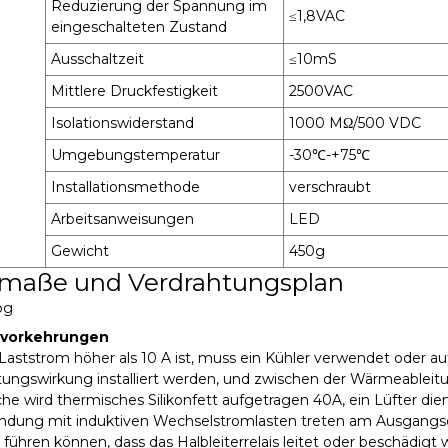
Reduzierung der Spannung im
≤1,8VAC
eingeschalteten Zustand
Ausschaltzeit
≤10mS
Mittlere Druckfestigkeit
2500VAC
Isolationswiderstand
1000 MΩ/500 VDC
Umgebungstemperatur
-30℃-+75℃
Installationsmethode
verschraubt
Arbeitsanweisungen
LED
Gewicht
450g
maße und Verdrahtungsplan
svorkehrungen
Laststrom höher als 10 A ist, muss ein Kühler verwendet oder a
ngswirkung installiert werden, und zwischen der Wärmeableitun
he wird thermisches Silikonfett aufgetragen 40A, ein Lüfter d
endung mit induktiven Wechselstromlasten treten am Ausga
u führen können, dass das Halbleiterrelais leitet oder beschädigt