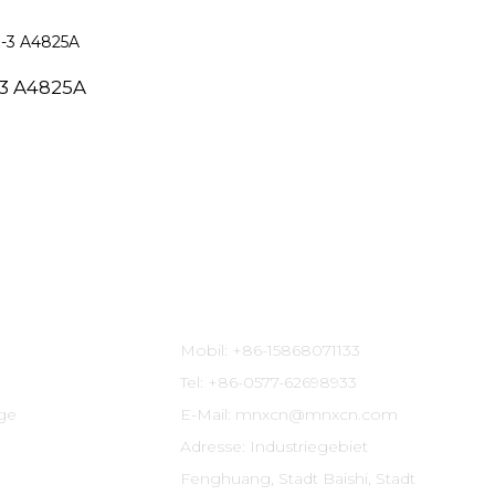
3 A4825A
Kontaktinformationen
Mobil: +86-15868071133
Tel: +86-0577-62698933
ige
E-Mail: mnxcn@mnxcn.com
Adresse: Industriegebiet
Fenghuang, Stadt Baishi, Stadt