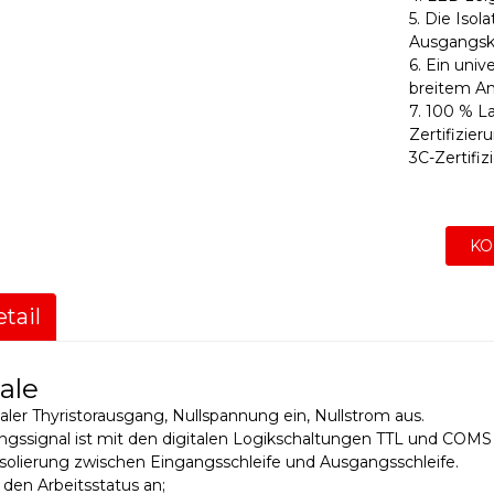
5. Die Iso
Ausgangsk
6. Ein univ
breitem An
7. 100 % L
Zertifizier
3C-Zertifiz
KO
tail
ale
onaler Thyristorausgang, Nullspannung ein, Nullstrom aus.
ngssignal ist mit den digitalen Logikschaltungen TTL und COMS
Isolierung zwischen Eingangsschleife und Ausgangsschleife.
 den Arbeitsstatus an;