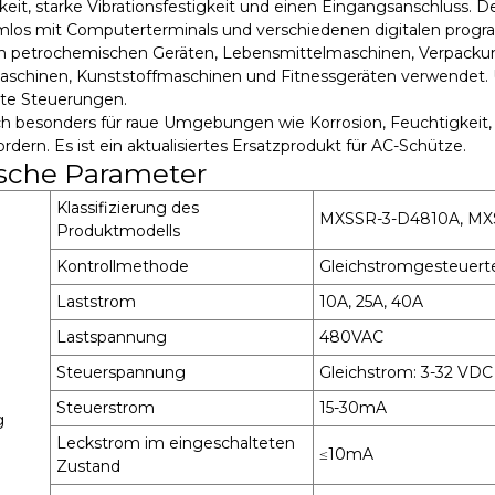
keit, starke Vibrationsfestigkeit und einen Eingangsanschluss.
mlos mit Computerterminals und verschiedenen digitalen prog
 in petrochemischen Geräten, Lebensmittelmaschinen, Verpacku
chinen, Kunststoffmaschinen und Fitnessgeräten verwendet. 
rte Steuerungen.
ch besonders für raue Umgebungen wie Korrosion, Feuchtigkeit, 
ordern. Es ist ein aktualisiertes Ersatzprodukt für AC-Schütze.
sche Parameter
Klassifizierung des
MXSSR-3-D4810A, MX
Produktmodells
Kontrollmethode
Gleichstromgesteuert
Laststrom
10A, 25A, 40A
Lastspannung
480VAC
Steuerspannung
Gleichstrom: 3-32 VDC
Steuerstrom
15-30mA
g
Leckstrom im eingeschalteten
≤10mA
Zustand