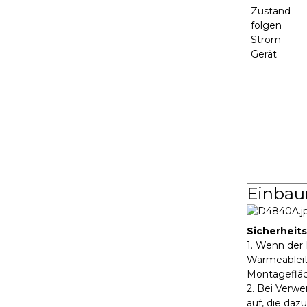
Zustand
folgen
Strom
Gerät
Einbau
Sicherheit
1. Wenn der 
Wärmeableitu
Montagefläc
2. Bei Verw
auf, die daz