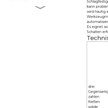
Schlagfestig
kann proble
wird häufig
MXR-1 V38□A
Werkzeugmas
automatisie
Es eignet si
Schalten erf
MXR-1 L38□A
Techni
MXR-1 U38□A
MXR-1 D22□D
drei
Gegenseiti
zahlen
fließen
solide