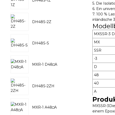
DH48S-1Z
5. Die Isol
6. Ein unive
7. 100 % Las
inländische 3
DH48S-2Z
Modell
MXSSR-3 
MX
DH48S-S
SSR
-3
MXR-1 D48□A
D
48
40
DH48S-2ZH
A
Produ
MXSSR-3
Die
MXR-1 A48□A
einem Epoxid