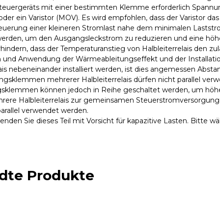
euergeräts mit einer bestimmten Klemme erforderlich Spannun
der ein Varistor (MOV). Es wird empfohlen, dass der Varistor das
teuerung einer kleineren Stromlast nahe dem minimalen Laststrom
werden, um den Ausgangsleckstrom zu reduzieren und eine höh
hindern, dass der Temperaturanstieg von Halbleiterrelais den zul
n und Anwendung der Wärmeableitungseffekt und der Installati
lais nebeneinander installiert werden, ist dies angemessen Absta
angsklemmen mehrerer Halbleiterrelais dürfen nicht parallel v
sklemmen können jedoch in Reihe geschaltet werden, um höh
rere Halbleiterrelais zur gemeinsamen Steuerstromversorgun
arallel verwendet werden.
enden Sie dieses Teil mit Vorsicht für kapazitive Lasten. Bitte wähl
dte Produkte