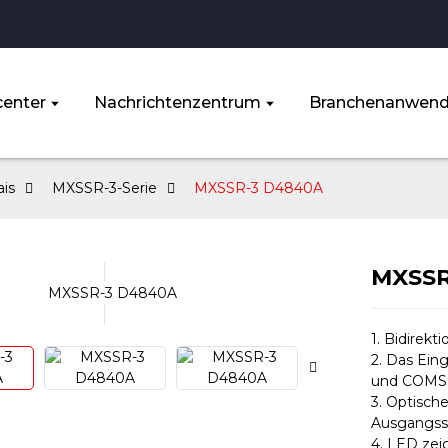
enter
Nachrichtenzentrum
Branchenanwen
ais
MXSSR-3-Serie
MXSSR-3 D4840A
MXSSR
1. Bidirekt
2. Das Ein
und COMS 
3. Optisch
Ausgangssc
4. LED zeig