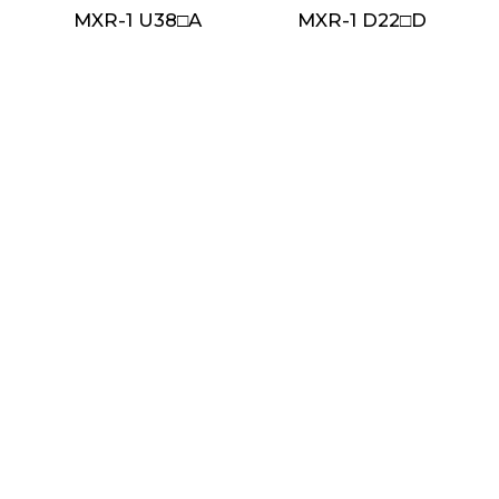
MXR-1 U38□A
MXR-1 D22□D