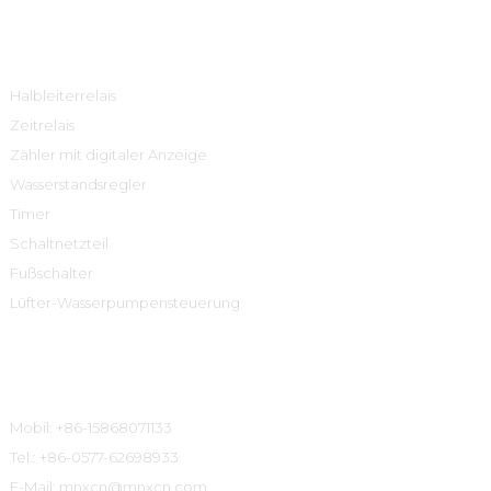
Produktcenter
Halbleiterrelais
Zeitrelais
Zähler mit digitaler Anzeige
Wasserstandsregler
Timer
Schaltnetzteil
Fußschalter
Lüfter-Wasserpumpensteuerung
Kontaktinformationen
Mobil: +86-15868071133
Tel.: +86-0577-62698933
E-Mail: mnxcn@mnxcn.com