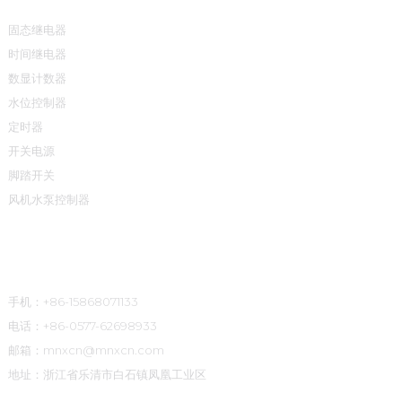
固态继电器
时间继电器
数显计数器
水位控制器
定时器
开关电源
脚踏开关
风机水泵控制器
联系方式
手机：+86-15868071133
电话：+86-0577-62698933
邮箱：mnxcn@mnxcn.com
地址：浙江省乐清市白石镇凤凰工业区