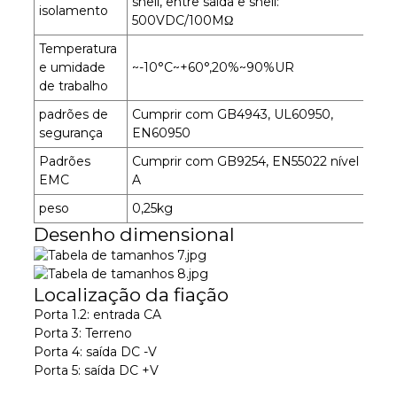
shell, entre saída e shell:
isolamento
500VDC/100MΩ
Temperatura
e umidade
~-10°C~+60°,20%~90%UR
de trabalho
padrões de
Cumprir com GB4943, UL60950,
segurança
EN60950
Padrões
Cumprir com GB9254, EN55022 nível
EMC
A
peso
0,25kg
Desenho dimensional
Localização da fiação
Porta 1.2: entrada CA
Porta 3: Terreno
Porta 4: saída DC -V
Porta 5: saída DC +V