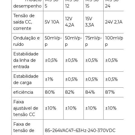
desempenho
5
12
15
24
Tensão de
12V
15V
saída CC,
5V 10A
24V 2,1A
4,2A
3,3A
corrente
Ondulação e
50mVp-
50mVp-
75mVp-
100mVp-
ruído
p
p
p
p
Estabilidade
da linha de
±0,5%
±0,5%
±0,5%
±0,5%
entrada
Estabilidade
±1%
±0,5%
±0,5%
±0,5%
de carga
eficiência
80%
82%
84%
87%
Faixa
ajustável de
±10%
±10%
±10%
±10%
tensão CC
Faixa de
tensão de
85~264VAC47~63Hz-240-370VDC