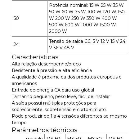
Potência nominal: 15 W 25 W 35 W
50 W 60 W 75 W 100 W 120 W 150
50
W 200 W 250 W 350 W 400 W
500 W 600 W 1000 W 1500 W
2000 W
Tensão de saída CC: 5 V 12 V 15 V 24
24
V 36 V 48 V
Características
Alta relação desempenho/preço
Resistente à pressão e alta eficiência
A qualidade é próxima da dos produtos europeus e
americanos
Entrada de energia CA para uso global
Tamanho pequeno, peso leve, fácil de instalar
A saída possui múltiplas proteções para
sobrecorrente, sobretensão e curto-circuito.
Pode produzir de 1 a 4 tensões diferentes ao mesmo
tempo
Parâmetros técnicos
modelo
MS-50-
MS-50-
MS-50-
MS-50-