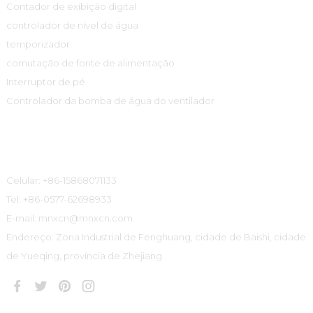
Contador de exibição digital
controlador de nível de água
temporizador
comutação de fonte de alimentação
Interruptor de pé
Controlador da bomba de água do ventilador
Informações De Contato
Celular: +86-15868071133
Tel: +86-0577-62698933
E-mail: mnxcn@mnxcn.com
Endereço: Zona Industrial de Fenghuang, cidade de Baishi, cidade
de Yueqing, província de Zhejiang