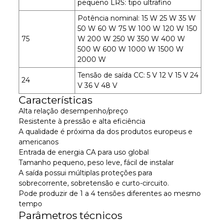
pequeno LRS: tipo ultrafino
Potência nominal: 15 W 25 W 35 W
50 W 60 W 75 W 100 W 120 W 150
75
W 200 W 250 W 350 W 400 W
500 W 600 W 1000 W 1500 W
2000 W
Tensão de saída CC: 5 V 12 V 15 V 24
24
V 36 V 48 V
Características
Alta relação desempenho/preço
Resistente à pressão e alta eficiência
A qualidade é próxima da dos produtos europeus e
americanos
Entrada de energia CA para uso global
Tamanho pequeno, peso leve, fácil de instalar
A saída possui múltiplas proteções para
sobrecorrente, sobretensão e curto-circuito.
Pode produzir de 1 a 4 tensões diferentes ao mesmo
tempo
Parâmetros técnicos