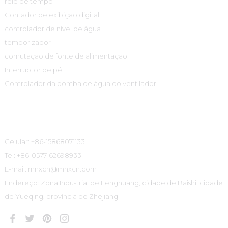
relé de tempo
Contador de exibição digital
controlador de nível de água
temporizador
comutação de fonte de alimentação
Interruptor de pé
Controlador da bomba de água do ventilador
Informações De Contato
Celular: +86-15868071133
Tel: +86-0577-62698933
E-mail: mnxcn@mnxcn.com
Endereço: Zona Industrial de Fenghuang, cidade de Baishi, cidade
de Yueqing, província de Zhejiang