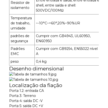
Entre entrada e saída, entre entrada e
Resistor de
shell, entre saída e shell:
isolamento
500VDC/100MΩ
Temperatura
de trabalho,
~-10°C~+60°,20%~90%UR
umidade
padrões de
Cumprir com GB4943, UL60950,
segurança
EN60950
Padrões
Cumprir com GB9254, EN55022 nível
EMC
A
peso
0,4 kg
Desenho dimensional
Localização da fiação
Porta 1.2: entrada CA
Porta 3: Terreno
Porta 4: saída DC -V
Porta 5: saída DC +V