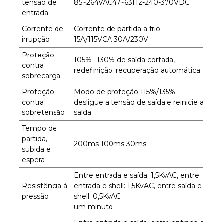
tensão de
85~264VAC47~63Hz-240-370VDC
entrada
Corrente de
Corrente de partida a frio
irrupção
15A/115VCA 30A/230V
Proteção
105%--130% de saída cortada,
contra
redefinição: recuperação automática
sobrecarga
Proteção
Modo de proteção 115%/135%:
contra
desligue a tensão de saída e reinicie a
sobretensão
saída
Tempo de
partida,
200ms 100ms 30ms
subida e
espera
Entre entrada e saída: 1,5KvAC, entre
Resistência à
entrada e shell: 1,5KvAC, entre saída e
pressão
shell: 0,5KvAC
um minuto