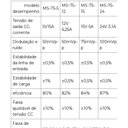
modelo
MS-75-
MS-75-
MS-75-
MS-75-5
desempenho
12
15
24
Tensão de
12V
saída CC,
5V15A
15V 5A
24V 3,1A
6,25A
corrente
Ondulação e
50mVp-
50mVp-
75mVp-
100mVp-
ruído
p
p
p
p
Estabilidade
da linha de
±0,5%
±0,5%
±0,5%
±0,5%
entrada
Estabilidade
±1%
±0,5%
±0,5%
±0,5%
de carga
eficiência
80%
82%
84%
87%
Faixa
ajustável de
±10%
±10%
±10%
±10%
tensão CC
Faixa de