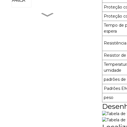
Proteção c
Proteção c
MXR-1 V38□A
Tempo de pa
espera
Resistência
MXR-1 L38□A
Resistor de
Temperatura
MXR-1 U38□A
umidade
padrões de
Padrões E
MXR-1 D22□D
peso
Desenh
Localiz