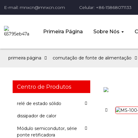
E-mail: mnxcn@mnxcn.com
Celular: +86-15868071133
Primeira Página
Sobre Nós
C
primeira página
comutação de fonte de alimentação
Centro de Produtos
relé de estado sólido
dissipador de calor
Módulo semicondutor, série
ponte retificadora