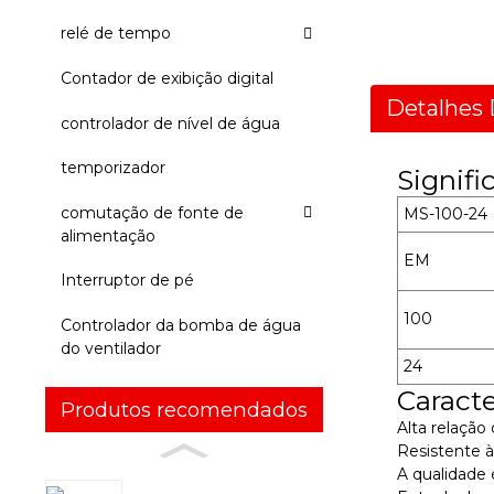
relé de tempo
Contador de exibição digital
Detalhes 
controlador de nível de água
temporizador
Signif
comutação de fonte de
MS-100-24
alimentação
EM
Interruptor de pé
100
Controlador da bomba de água
do ventilador
24
Caracte
Produtos recomendados
Alta relaçã
Resistente à
A qualidade