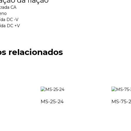
ntrada CA
reno
aída DC -V
aída DC +V
s relacionados
MS-25-24
MS-75-