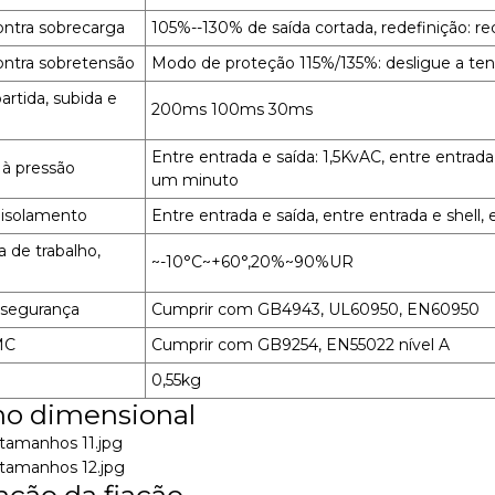
ontra sobrecarga
105%--130% de saída cortada, redefinição: r
ontra sobretensão
Modo de proteção 115%/135%: desligue a tensã
rtida, subida e
200ms 100ms 30ms
Entre entrada e saída: 1,5KvAC, entre entrada 
 à pressão
um minuto
 isolamento
Entre entrada e saída, entre entrada e shell
 de trabalho,
~-10°C~+60°,20%~90%UR
 segurança
Cumprir com GB4943, UL60950, EN60950
MC
Cumprir com GB9254, EN55022 nível A
0,55kg
o dimensional
ação da fiação