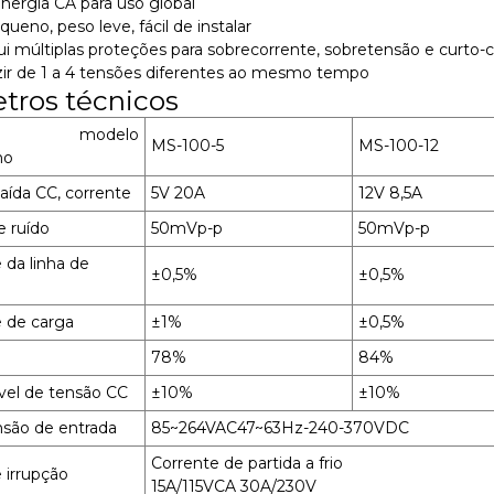
nergia CA para uso global
eno, peso leve, fácil de instalar
ui múltiplas proteções para sobrecorrente, sobretensão e curto-ci
ir de 1 a 4 tensões diferentes ao mesmo tempo
tros técnicos
modelo
MS-100-5
MS-100-12
ho
aída CC, corrente
5V 20A
12V 8,5A
e ruído
50mVp-p
50mVp-p
 da linha de
±0,5%
±0,5%
e de carga
±1%
±0,5%
78%
84%
ável de tensão CC
±10%
±10%
nsão de entrada
85~264VAC47~63Hz-240-370VDC
Corrente de partida a frio
 irrupção
15A/115VCA 30A/230V