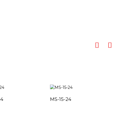
24
MS-15-24
MS-