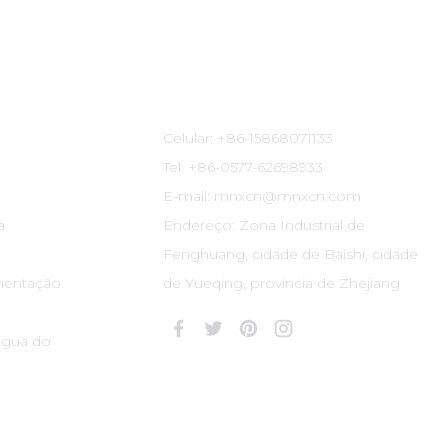
Informações De Contato
Celular: +86-15868071133
Tel: +86-0577-62698933
E-mail: mnxcn@mnxcn.com
a
Endereço: Zona Industrial de
Fenghuang, cidade de Baishi, cidade
mentação
de Yueqing, província de Zhejiang
água do