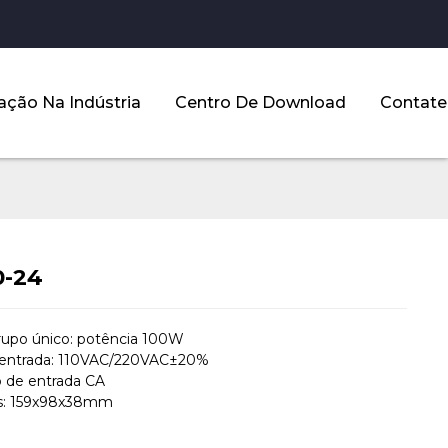
ação Na Indústria
Centro De Download
Contate
0-24
rupo único: potência 100W
 entrada: 110VAC/220VAC±20%
 de entrada CA
s: 159x98x38mm