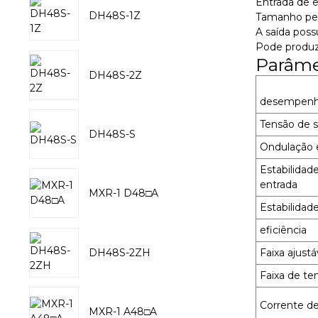
Entrada de e
DH48S-1Z
Tamanho pequ
A saída poss
Pode produz
Parâme
DH48S-2Z
desempen
Tensão de s
DH48S-S
Ondulação 
Estabilidade
entrada
MXR-1 D48□A
Estabilidad
eficiência
DH48S-2ZH
Faixa ajust
Faixa de te
Corrente de
MXR-1 A48□A