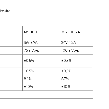
rcuito.
MS-100-15
MS-100-24
15V 6,7A
24V 4,2A
75mVp-p
100mVp-p
±0,5%
±0,5%
±0,5%
±0,5%
84%
87%
±10%
±10%