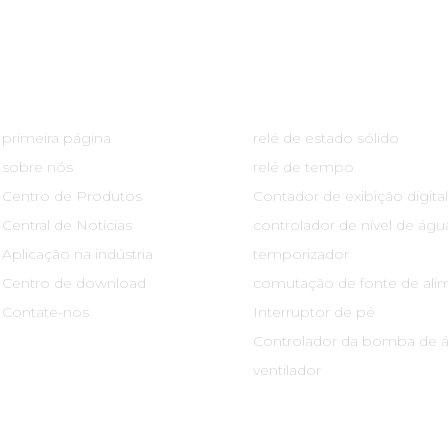
Links Rápidos
Centro De Produtos
primeira página
relé de estado sólido
sobre nós
relé de tempo
Centro de Produtos
Contador de exibição digital
Central de Notícias
controlador de nível de águ
Aplicação na indústria
temporizador
Centro de download
comutação de fonte de ali
Contate-nos
Interruptor de pé
Controlador da bomba de 
ventilador