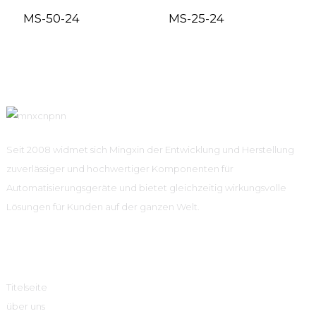
MS-50-24
MS-25-24
Seit 2008 widmet sich Mingxin der Entwicklung und Herstellung
zuverlässiger und hochwertiger Komponenten für
Automatisierungsgeräte und bietet gleichzeitig wirkungsvolle
Lösungen für Kunden auf der ganzen Welt.
Schnelle Links
Titelseite
über uns