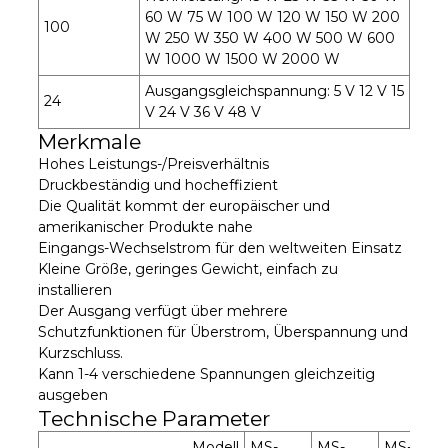
60 W 75 W 100 W 120 W 150 W 200
100
W 250 W 350 W 400 W 500 W 600
W 1000 W 1500 W 2000 W
Ausgangsgleichspannung: 5 V 12 V 15
24
V 24 V 36 V 48 V
Merkmale
Hohes Leistungs-/Preisverhältnis
Druckbeständig und hocheffizient
Die Qualität kommt der europäischer und
amerikanischer Produkte nahe
Eingangs-Wechselstrom für den weltweiten Einsatz
Kleine Größe, geringes Gewicht, einfach zu
installieren
Der Ausgang verfügt über mehrere
Schutzfunktionen für Überstrom, Überspannung und
Kurzschluss.
Kann 1-4 verschiedene Spannungen gleichzeitig
ausgeben
Technische Parameter
Modell
MS-
MS-
MS-