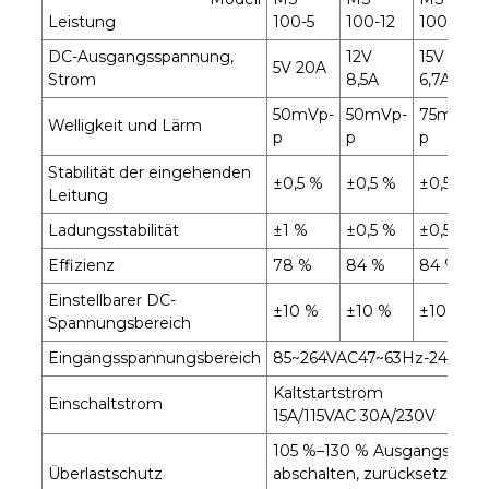
Leistung
100-5
100-12
100-15
DC-Ausgangsspannung,
12V
15V
5V 20A
Strom
8,5A
6,7A
50mVp-
50mVp-
75mVp-
Welligkeit und Lärm
p
p
p
Stabilität der eingehenden
±0,5 %
±0,5 %
±0,5 %
Leitung
Ladungsstabilität
±1 %
±0,5 %
±0,5 %
Effizienz
78 %
84 %
84 %
Einstellbarer DC-
±10 %
±10 %
±10 %
Spannungsbereich
Eingangsspannungsbereich
85~264VAC47~63Hz-240-3
Kaltstartstrom
Einschaltstrom
15A/115VAC 30A/230V
105 %–130 % Ausgangsleist
Überlastschutz
abschalten, zurücksetzen: