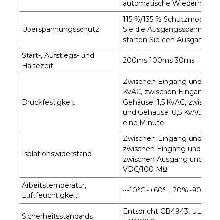
automatische Wiederherste
115 %/135 % Schutzmodus: S
Überspannungsschutz
Sie die Ausgangsspannung 
starten Sie den Ausgang ne
Start-, Aufstiegs- und
200ms 100ms 30ms
Haltezeit
Zwischen Eingang und Ausga
KvAC, zwischen Eingang un
Druckfestigkeit
Gehäuse: 1,5 KvAC, zwische
und Gehäuse: 0,5 KvAC
eine Minute
Zwischen Eingang und Aus
zwischen Eingang und Gehä
Isolationswiderstand
zwischen Ausgang und Geh
VDC/100 MΩ
Arbeitstemperatur,
~-10°C~+60°，20%~90%RH
Luftfeuchtigkeit
Entspricht GB4943, UL6095
Sicherheitsstandards