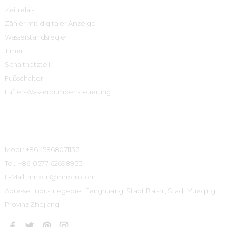
Zeitrelais
Zähler mit digitaler Anzeige
Wasserstandsregler
Timer
Schaltnetzteil
Fußschalter
Lüfter-Wasserpumpensteuerung
Kontaktinformationen
Mobil: +86-15868071133
Tel.: +86-0577-62698933
E-Mail: mnxcn@mnxcn.com
Adresse: Industriegebiet Fenghuang, Stadt Baishi, Stadt Yueqing,
Provinz Zhejiang