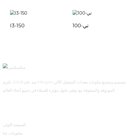
تي-100
I3-150
منذ عام 2008، تلتزم Mingxin بتصميم وتصنيع مكونات معدات التشغيل الآلي
الموثوقة والمتفوقة مع توفير حلول مؤثرة للعملاء في جميع أنحاء العالم.
روابط سريعة
الصفحة الأولى
معلومات عنا