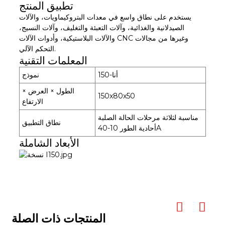
تطبيق المنتج
يستخدم على نطاق واسع في معدات البتروكيماويات، والآلات
الصيدلانية والغذائية، وآلات التعبئة والتغليف، وآلات النسيج،
والآلات البلاستيكية، وأدوات الآلات CNC وغيرها من مجالات
التحكم الآلي.
المعلمات التقنية
أنا-150
نموذج
الطول × العرض ×
150x80x50
الارتفاع
مناسبة لثلاثة مرحلات الحالة الصلبة
نطاق التطبيق
أحادية الطور 10-40A
الأبعاد الشاملة
المنتجات ذات الصلة