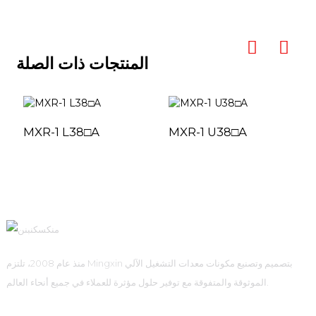
المنتجات ذات الصلة
MXR-1 L38□A
MXR-1 U38□A
منذ عام 2008، تلتزم Mingxin بتصميم وتصنيع مكونات معدات التشغيل الآلي
الموثوقة والمتفوقة مع توفير حلول مؤثرة للعملاء في جميع أنحاء العالم.