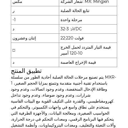
شعار الشركة: MX: Mingxin
مكس
تتابع الحالة الصلبة
ر
مرحلة واحدة
-1
د: 3-32VDC
د
22:220 فولت
إثنان وعشرون
قيمة التيار المتردد لحمل الخرج
□
10-120 أمبير
قيمة الإخراج العاصمة
د
تطبيق المنتج
يتم تصنيع مرحلات الحالة الصلبة أحادية الطور من سلسلة MXR-
1 باستخدام تقنية أجنبية متقدمة وتتمتع بمزايا الحجم الصغير،
وطاقة الإدخال المنخفضة، وعدم وجود اتصالات، وعدم وجود
شرارات، وعدم وجود ضوضاء، وعدم وجود تداخل
كهرومغناطيسي، والقدرة على التكيف القوية مع البيئات القاسية.
يستخدم على نطاق واسع في واجهات الكمبيوتر، والتحكم في
الحواسيب الصغيرة، ومعالجة البيانات، والأجهزة الطرفية التي
يتحكم فيها البرنامج الرقمي، ومعدات التحكم في درجة الحرارة،
وآلات التعبئة والتغليف، ومعدات البتروكيماويات، وأنظمة التشغيل