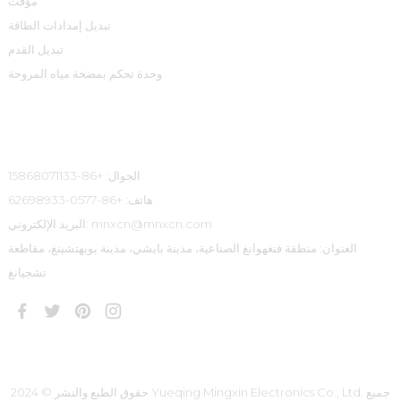
مؤقت
تبديل إمدادات الطاقة
تبديل القدم
وحدة تحكم بمضخة مياه المروحة
معلومات الاتصال
الجوال: +86-15868071133
هاتف: +86-0577-62698933
البريد الإلكتروني: mnxcn@mnxcn.com
العنوان: منطقة فنغهوانغ الصناعية، مدينة بايشي، مدينة يويهتشينغ، مقاطعة
تشجيانغ
حقوق الطبع والنشر © 2024 Yueqing Mingxin Electronics Co., Ltd. جميع