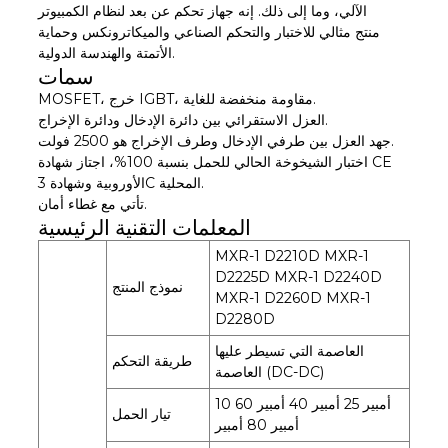
الآلي، وما إلى ذلك. إنه جهاز تحكم عن بعد لنظام الكمبيوتر
منتج مثالي للاختبار والتحكم الصناعي والميكاترونكس وحماية
الأتمتة والهندسة الدولية.
سمات
MOSFET، خرج IGBT، مقاومة منخفضة للغاية.
العزل الاستقرائي بين دائرة الإدخال ودائرة الإخراج.
جهد العزل بين طرفي الإدخال وطرف الإخراج هو 2500 فولت.
اختبار الشيخوخة الحالي للحمل بنسبة 100%، اجتاز شهادة CE
الأوروبية وشهادة 3C المحلية.
تأتي مع غطاء أمان.
المعلمات التقنية الرئيسية
MXR-1 D2210D MXR-1
D2225D MXR-1 D2240D
نموذج المنتج
MXR-1 D2260D MXR-1
D2280D
العاصمة التي تسيطر عليها
طريقة التحكم
العاصمة (DC-DC)
10 أمبير 25 أمبير 40 أمبير 60
تيار الحمل
أمبير 80 أمبير