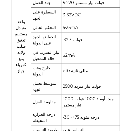
5-220 فولت تيار مستمر
جهد الحمل
السيطرة على
3-32VDC
الجهد
واحد
5-35mA
التحكم الحالي
متبادل
مستقيم
انخفاض الجهد
.32.3 فولت
تدفق
على الدولة
صلب
تيار التسرب في
ولاية
≥2mA
حالة التشغيل
يتبع
كهرباء
خارج وقت
≥10 مللي ثانية
جهاز
الدولة
متوسط ​​تحمل
2500 فولت تيار متردد
الجهد
1000 ميجا أوم / 1000 فولت
مقاومة العزل
تيار مستمر
درجة الحرارة
-30~+75 درجة مئوية
المحيطة
الترباس على
طريقة التنسيب