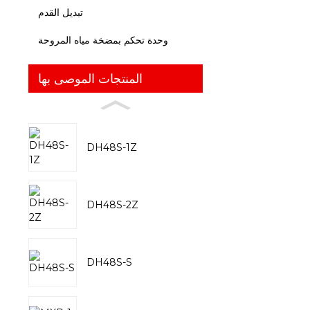
تبديل القدم
وحدة تحكم بمضخة مياه المروحة
المنتجات الموصى بها
DH48S-1Z
DH48S-2Z
DH48S-S