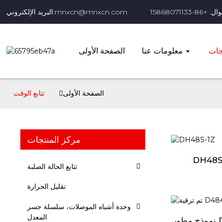
+86-15868071133
البريد الإلكتروني:mnxcn@mnxcn.com
جات
معلومات عنا
الصفحة الأولى
الصفحة الأولى
تتابع الوقت
مركز المنتجات
DH48S
تتابع الحالة الصلبة
تقليل الحرارة
وحدة أشباه الموصلات، سلسلة جسر
المعدل
نموذج مطور D4848S-