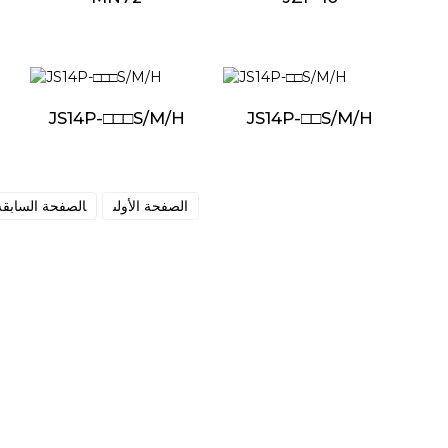
JS14P-□□□S/M/H
JS14P-□□S/M/H
الصفحة الأولى
الصفحة السابقة