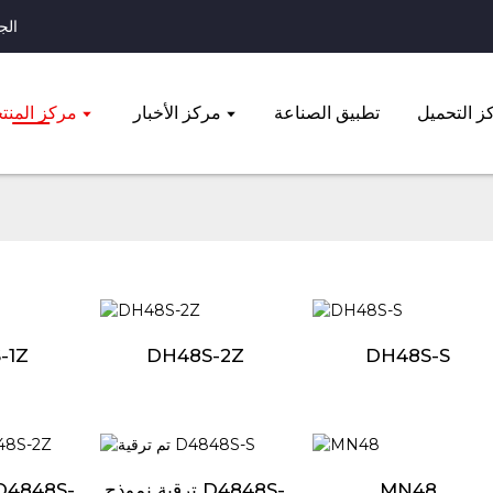
الجوال: 
ز التحميل
تطبيق الصناعة
مركز الأخبار
مركز المنت
-1Z
DH48S-2Z
DH48S-S
MN48
ترقية نموذج D4848S-