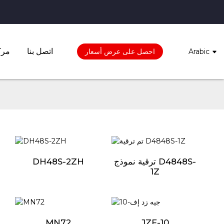
اتصل بنا
مرك
Arabic
احصل على عرض أسعار
ترقية نموذج D4848S-
DH48S-2ZH
1Z
MN72
JZF-10