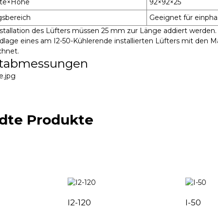
ite×Höhe
92×92×25
sbereich
Geeignet für einphas
stallation des Lüfters müssen 25 mm zur Länge addiert werden.
ndlage eines am I2-50-Kühlerende installierten Lüfters mit de
chnet.
tabmessungen
dte Produkte
I2-120
I-50