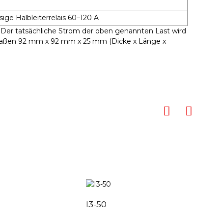
ige Halbleiterrelais 60–120 A
 Der tatsächliche Strom der oben genannten Last wird
n Maßen 92 mm x 92 mm x 25 mm (Dicke x Länge x
I3-50
T-1