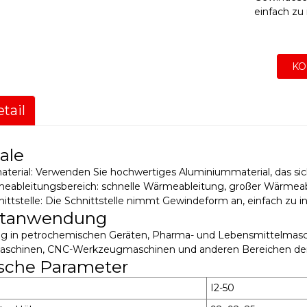
einfach zu 
KO
tail
ale
erial: Verwenden Sie hochwertiges Aluminiummaterial, das sich
eableitungsbereich: schnelle Wärmeableitung, großer Wärmeable
ttstelle: Die Schnittstelle nimmt Gewindeform an, einfach zu ins
ktanwendung
fig in petrochemischen Geräten, Pharma- und Lebensmittelmasc
aschinen, CNC-Werkzeugmaschinen und anderen Bereichen der
sche Parameter
I2-50