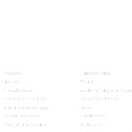
Schnelle Links
Produktcenter
Titelseite
Halbleiterrelais
über uns
Zeitrelais
Produktcenter
Zähler mit digitaler Anze
Nachrichtenzentrum
Wasserstandsregler
Branchenanwendung
Timer
Download-Center
Schaltnetzteil
Kontaktieren Sie uns
Fußschalter