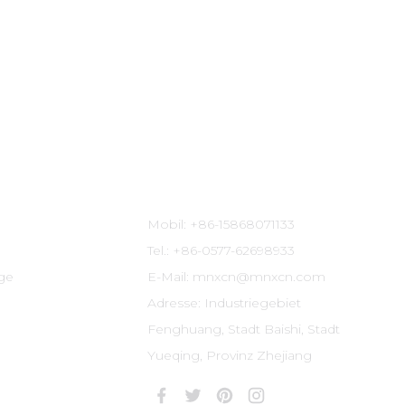
Kontaktinformationen
Mobil: +86-15868071133
Tel.: +86-0577-62698933
ige
E-Mail: mnxcn@mnxcn.com
Adresse: Industriegebiet
Fenghuang, Stadt Baishi, Stadt
Yueqing, Provinz Zhejiang