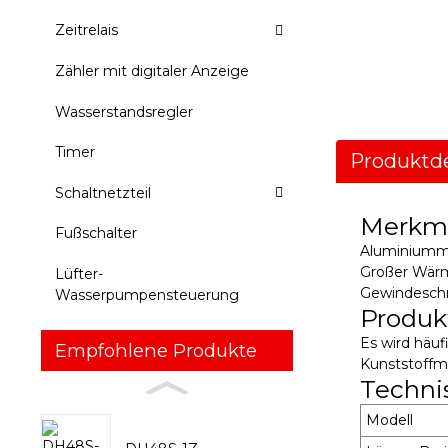
Zeitrelais
Zähler mit digitaler Anzeige
Wasserstandsregler
Timer
Produktde
Schaltnetzteil
Merkm
Fußschalter
Aluminiummat
Großer Wärm
Lüfter-
Gewindeschni
Wasserpumpensteuerung
Produ
Es wird häu
Empfohlene Produkte
Kunststoffm
Techni
Modell