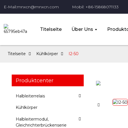
E-Mail:mnxcn@mnxcn.com
Mobil: +86-15868071133
Titelseite
Über Uns
Produktc
Titelseite
Kühlkörper
I2-50
Produktcenter
Halbleiterrelais
Kühlkörper
Halbleitermodul,
Gleichrichterbrückenserie