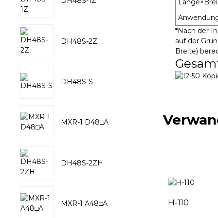
DH48S-1Z
Länge×Bre
Anwendung
*Nach der In
auf der Gru
DH48S-2Z
Breite) bere
Gesam
DH48S-S
Verwan
MXR-1 D48□A
DH48S-2ZH
H-110
MXR-1 A48□A