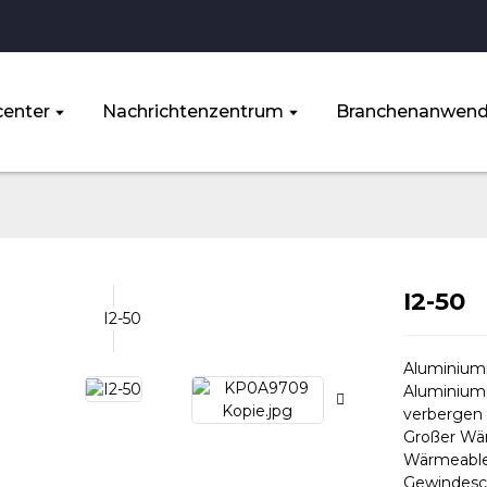
enter
Nachrichtenzentrum
Branchenanwen
I2-50
Aluminiumm
Aluminiumm
verbergen l
Großer Wär
Wärmeablei
Gewindesch