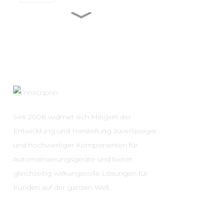
MXR-1 V38□A
MXR-1 L38□A
MXR-1 U38□A
Seit 2008 widmet sich Mingxin der
Entwicklung und Herstellung zuverlässiger
und hochwertiger Komponenten für
MXR-1 D22□D
Automatisierungsgeräte und bietet
gleichzeitig wirkungsvolle Lösungen für
Kunden auf der ganzen Welt.