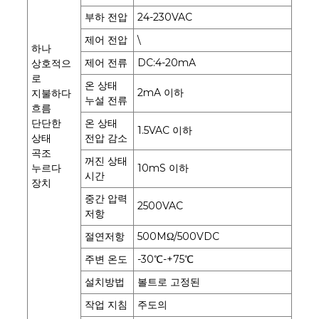
부하 전압
24-230VAC
제어 전압
\
하나
제어 전류
DC:4-20mA
상호적으
로
온 상태
2mA 이하
지불하다
누설 전류
흐름
단단한
온 상태
1.5VAC 이하
상태
전압 감소
곡조
꺼진 상태
누르다
10mS 이하
시간
장치
중간 압력
2500VAC
저항
절연저항
500MΩ/500VDC
주변 온도
-30℃-+75℃
설치방법
볼트로 고정된
작업 지침
주도의