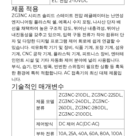
EL: 전압 2-10VDC
제품 적용
ZG3NC 시리즈 솔리드 스테이트 전압 레귤레이터는 난연성
엔지니어링 플라스틱 쉘, 에폭시 수지 포팅, 나사산 단자 배
선을 채택하여 높은 구조적 강도, 뛰어난 내충격성, 뛰어난
내진동성을 갖추고 있으며, 입력 구동 전류가 작아 컴퓨터 단
자 및 다양한 디지털 프로그램 제어 회로에 쉽게 연결할 수
있습니다. 석유화학 기기 및 장비, 식품 기계, 포장 기계, 섬유
기계, CNC 공작 기계, 플라스틱 기계, 피트니스 장비, 엔터테
인먼트 시설 및 기타 자동화 제어 분야에 널리 사용됩니다.
부식, 습기, 먼지, 방폭, 빈번한 스위칭이 필요한 상황 등 혹독
한 환경에 특히 적합합니다. AC 접촉기의 최신 대체 제품입
니다.
기술적인 매개변수
ZG3NC-210DL, ZG3NC-225DL,
제품 모델
ZG3NC-240DL, ZG3NC-
분류
260DL, ZG3NC-280DL,
ZG3NC-2100DL
제어방식
DC 제어 AC(DC-AC)
부하 전류
10A, 25A, 40A, 60A, 80A, 100A