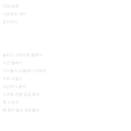
산업 응용
다운로드 센터
문의하기
제품 센터
솔리드 스테이트 릴레이
시간 릴레이
디지털 디스플레이 카운터
수위 조절기
시간제 노동자
스위칭 전원 공급 장치
풋 스위치
팬 워터 펌프 컨트롤러
연락처 정보