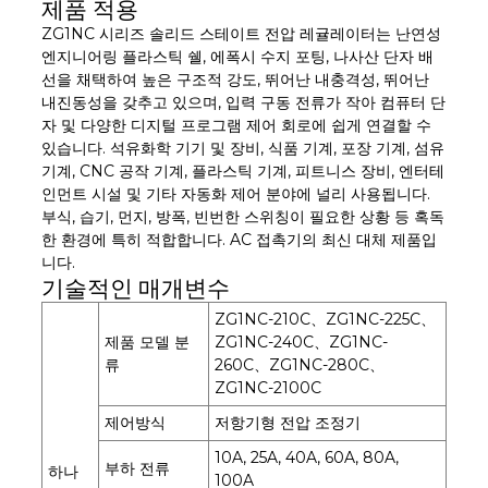
제품 적용
ZG1NC 시리즈 솔리드 스테이트 전압 레귤레이터는 난연성
엔지니어링 플라스틱 쉘, 에폭시 수지 포팅, 나사산 단자 배
선을 채택하여 높은 구조적 강도, 뛰어난 내충격성, 뛰어난
내진동성을 갖추고 있으며, 입력 구동 전류가 작아 컴퓨터 단
자 및 다양한 디지털 프로그램 제어 회로에 쉽게 연결할 수
있습니다. 석유화학 기기 및 장비, 식품 기계, 포장 기계, 섬유
기계, CNC 공작 기계, 플라스틱 기계, 피트니스 장비, 엔터테
인먼트 시설 및 기타 자동화 제어 분야에 널리 사용됩니다.
부식, 습기, 먼지, 방폭, 빈번한 스위칭이 필요한 상황 등 혹독
한 환경에 특히 적합합니다. AC 접촉기의 최신 대체 제품입
니다.
기술적인 매개변수
ZG1NC-210C、ZG1NC-225C、
제품 모델 분
ZG1NC-240C、ZG1NC-
류
260C、ZG1NC-280C、
ZG1NC-2100C
제어방식
저항기형 전압 조정기
10A, 25A, 40A, 60A, 80A,
부하 전류
하나
100A