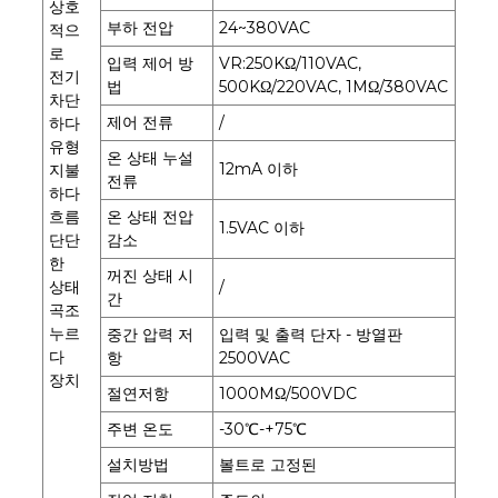
상호
부하 전압
24~380VAC
적으
로
입력 제어 방
VR:250KΩ/110VAC,
전기
법
500KΩ/220VAC, 1MΩ/380VAC
차단
제어 전류
/
하다
유형
온 상태 누설
12mA 이하
지불
전류
하다
흐름
온 상태 전압
1.5VAC 이하
단단
감소
한
꺼진 상태 시
상태
/
간
곡조
누르
중간 압력 저
입력 및 출력 단자 - 방열판
다
항
2500VAC
장치
절연저항
1000MΩ/500VDC
주변 온도
-30℃-+75℃
설치방법
볼트로 고정된