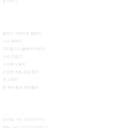
문의하기
제품 센터
솔리드 스테이트 릴레이
시간 릴레이
디지털 디스플레이 카운터
수위 조절기
시간제 노동자
스위칭 전원 공급 장치
풋 스위치
팬 워터 펌프 컨트롤러
연락처 정보
모바일: +86-15868071133
전화: +86-0577-62698933