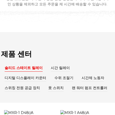
인 상황을 제외하고 모든 주문을 제 시간에 배송할 수 있습니다.
제품 센터
솔리드 스테이트 릴레이
시간 릴레이
디지털 디스플레이 카운터
수위 조절기
시간제 노동자
스위칭 전원 공급 장치
풋 스위치
팬 워터 펌프 컨트롤러
솔리드 스테이트
DH48S-1Z
DH48J-8
JYB-714
CN101
LRS-35
한 번 사용, 하나의 백업 워터
DH48S-2Z
DH48J-8A
KG316T-상위 라인
LRS-50