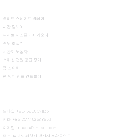
제품 센터
솔리드 스테이트 릴레이
시간 릴레이
디지털 디스플레이 카운터
수위 조절기
시간제 노동자
스위칭 전원 공급 장치
풋 스위치
팬 워터 펌프 컨트롤러
연락처 정보
모바일: +86-15868071133
전화: +86-0577-62698933
이메일: mnxcn@mnxcn.com
주소: 절강성 웨칭시 백시진 봉황공업구