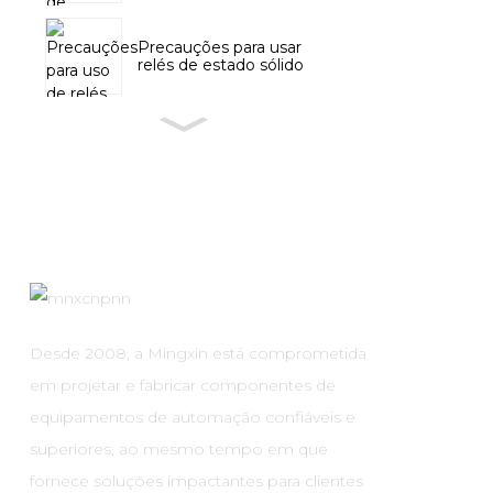
Precauções para usar
relés de estado sólido
Desde 2008, a Mingxin está comprometida
em projetar e fabricar componentes de
equipamentos de automação confiáveis ​​e
superiores, ao mesmo tempo em que
fornece soluções impactantes para clientes