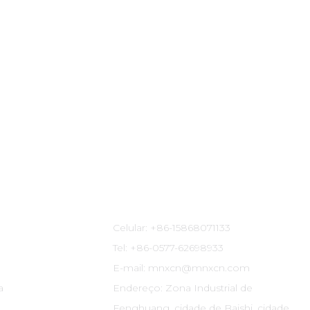
Informações De Contato
Celular: +86-15868071133
Tel: +86-0577-62698933
E-mail: mnxcn@mnxcn.com
a
Endereço: Zona Industrial de
Fenghuang, cidade de Baishi, cidade