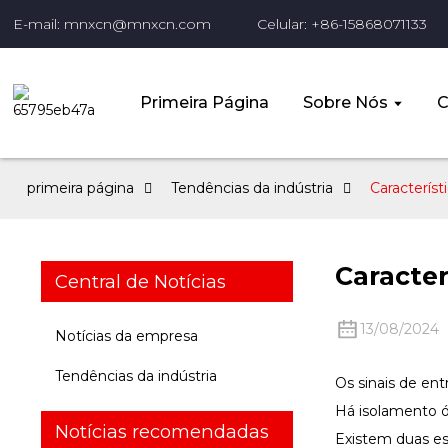
E-mail: mnxcn@mnxcn.com
Celular: +86-15868071133
Primeira Página
Sobre Nós
C
primeira página
Tendências da indústria
Característ
Caracter
Central de Notícias
13/08/2024
Notícias da empresa
Tendências da indústria
Os sinais de ent
Há isolamento óp
Notícias recomendadas
Existem duas esp