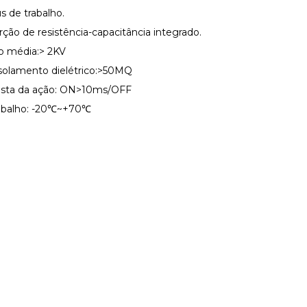
s de trabalho.
rção de resistência-capacitância integrado.
o média:> 2KV
isolamento dielétrico:>50MQ
sta da ação: ON>10ms/OFF
abalho: -20℃~+70℃