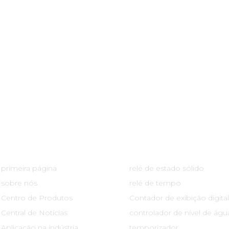
Links Rápidos
Centro De Produtos
primeira página
relé de estado sólido
sobre nós
relé de tempo
Centro de Produtos
Contador de exibição digital
Central de Notícias
controlador de nível de águ
Aplicação na indústria
temporizador