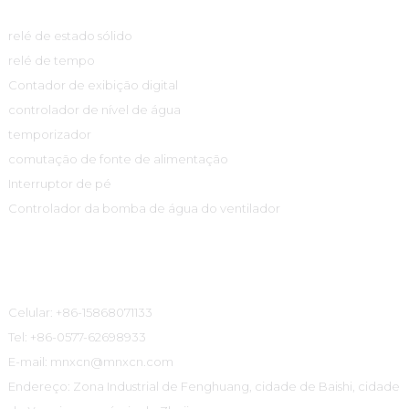
relé de estado sólido
relé de tempo
Contador de exibição digital
controlador de nível de água
temporizador
comutação de fonte de alimentação
Interruptor de pé
Controlador da bomba de água do ventilador
Informações De Contato
Celular: +86-15868071133
Tel: +86-0577-62698933
E-mail: mnxcn@mnxcn.com
Endereço: Zona Industrial de Fenghuang, cidade de Baishi, cidade