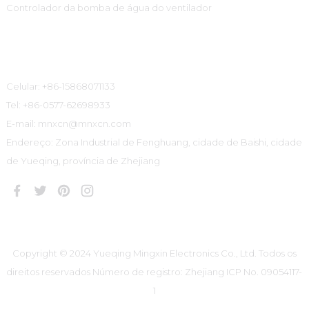
Controlador da bomba de água do ventilador
Informações De Contato
Celular: +86-15868071133
Tel: +86-0577-62698933
E-mail: mnxcn@mnxcn.com
Endereço: Zona Industrial de Fenghuang, cidade de Baishi, cidade
de Yueqing, província de Zhejiang
Copyright © 2024 Yueqing Mingxin Electronics Co., Ltd. Todos os
direitos reservados
Número de registro: Zhejiang ICP No. 09054117-
1