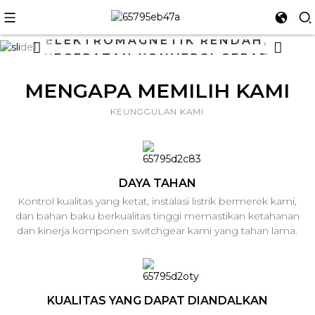
SENSITIVITAS TINGGI, UMUR
PANJANG, INTERFERENSI
ELEKTROMAGNETIK RENDAH,
KECEPATAN KONVERSI CEPAT
DAN KEANDALAN TINGGI
MENGAPA MEMILIH KAMI
KEUNGGULAN KAMI
Lihat lebih banyak
DAYA TAHAN
Kontrol kualitas yang ketat, instalasi listrik bermerek kami,
dan bahan baku berkualitas tinggi memastikan ketahanan
dan kinerja komponen switchgear kami yang tahan lama.
KUALITAS YANG DAPAT DIANDALKAN