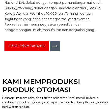
Nasional 104, dekat dengan tempat pemandangan nasional -
Gunung Yandang, dekat dengan Bandara Wenzhou, Stasiun
Kereta Api, dan Wenzhou 10,000- ton Terminal, dengan
lingkungan yang indah dan transportasi yang nyaman.
Perusahaan ini mengintegrasikan penelitian dan
pengembangan ilmiah, manufaktur dan penjualan, yang
mengkhususkan diri dalam produksi lebih dari 500 jenis dan
spesifikasi relai solid-state, modul penyearah, modul
Lihat lebih banyak
pengaturan tegangan cerdas, relai kecil, relai daya tinggi, relai
waktu, radiator, dll. Ini banyak digunakan di bidang kontrol
otomasi seperti peralatan peralatan mesin, peralatan
komunikasi, dan peralatan kantor.
KAMI MEMPRODUKSI
PRODUK OTOMASI
Berbagai macam relay dan rakitan solid state kami memiliki desain
modular untuk konfigurasi yang cepat dan mudah, tampilan ringan, dan
perawatan rendah.