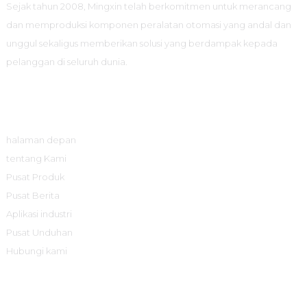
Sejak tahun 2008, Mingxin telah berkomitmen untuk merancang
dan memproduksi komponen peralatan otomasi yang andal dan
unggul sekaligus memberikan solusi yang berdampak kepada
pelanggan di seluruh dunia.
Tautan Cepat
halaman depan
tentang Kami
Pusat Produk
Pusat Berita
Aplikasi industri
Pusat Unduhan
Hubungi kami
Pusat Produk