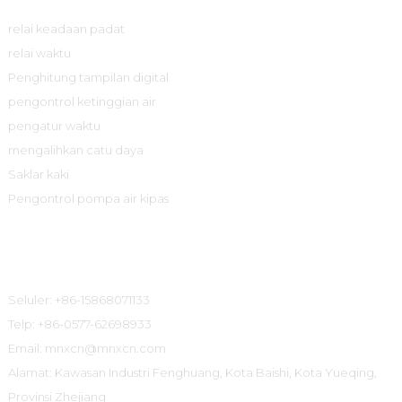
relai keadaan padat
relai waktu
Penghitung tampilan digital
pengontrol ketinggian air
pengatur waktu
mengalihkan catu daya
Saklar kaki
Pengontrol pompa air kipas
Informasi Kontak
Seluler: +86-15868071133
Telp: +86-0577-62698933
Email: mnxcn@mnxcn.com
Alamat: Kawasan Industri Fenghuang, Kota Baishi, Kota Yueqing,
Provinsi Zhejiang