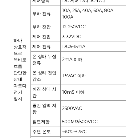
제어방식
DC 제어 DC(DC-DC)
10A, 25A, 40A, 60A, 80A,
부하 전류
100A
부하 전압
12-250VDC
제어 전압
3-32VDC
하나
제어 전류
DC:5-15mA
상호적
으로
온 상태 누설
2mA 이하
똑바로
전류
흐름
단단한
온 상태 전압
1.5VAC 이하
상태
감소
따르다
꺼진 상태 시
전기
10mS 이하
간
장치
중간 압력 저
2500VAC
항
절연저항
500MΩ/500VDC
주변 온도
-30℃-+75℃