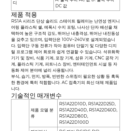
디
DC 값
제품 적용
RS1A 시리즈 단상 솔리드 스테이트 릴레이는 난연성 엔지니
어링 플라스틱 쉘, 에폭시 수지 포팅, 나사산 단자 배선을 채
택하여 높은 구조적 강도, 뛰어난 내충격성, 뛰어난 내진동성
을 갖추고 있으며, 입력단은 100V~240V로 설계되었습니
다. 입력단 구동 전류가 작아 컴퓨터 단말기 및 다양한 디지
털 프로그램 제어 회로와 쉽게 연결할 수 있습니다. 석유화학
기기 및 장비, 식품 기계, 포장 기계, 섬유 기계, CNC 공작 기
계, 플라스틱 기계, 피트니스 장비, 엔터테인먼트 시설 등 자
동화 제어 분야에 널리 사용됩니다.
부식, 습기, 먼지, 방폭, 빈번한 스위칭이 필요한 상황 등 혹독
한 환경에 특히 적합합니다. AC 접촉기의 최신 대체 제품입
니다.
기술적인 매개변수
RS1A22D10D, RS1A22D25D,
제품 모델 분
RS1A22D40D, RS1A22D60D,
류
RS1A22D80D,
RS1A22D100D