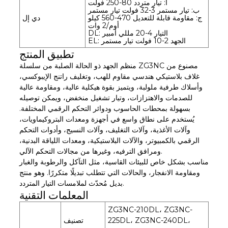
أ: تيار متردد 80-250 فولت
ب: تيار مستمر 3-32 فولت تيار مستمر
ج: مقاومة قابلة للتعديل 470-560 كيلو
دي إل
أوم/2 وات
DL: التيار 4-20 مللي أمبير
EL: الجهد 2-10 فولت تيار مستمر
تطبيق المنتج
منظم الجهد ذو الحالة الصلبة من سلسلة ZG3NC مصنوع من
غلاف بلاستيكي هندسي مقاوم للهب، وتغليف راتنج الإيبوكسي،
وأسلاك طرفية ملولبة، ويتميز بقوة هيكلية عالية، ومقاومة عالية
للصدمات والاهتزازات، وتيار تشغيل منخفض، ويمكن توصيله
بسهولة بمحطات الحاسوب ودوائر التحكم الرقمي المختلفة.
يُستخدم على نطاق واسع في أجهزة ومعدات البتروكيماويات،
وآلات الأغذية، وآلات التغليف، وآلات النسيج، وأدوات التحكم
الرقمي بالكمبيوتر، والآلات البلاستيكية، ومعدات اللياقة البدنية،
ومرافق الترفيه، وغيرها من مجالات التحكم الآلي.
مناسب بشكل خاص للبيئات القاسية، مثل التآكل والرطوبة والغبار
ومقاومة الانفجار، والحالات التي تتطلب تبديلًا متكررًا. وهو منتج
بديل مُحدّث لملامسات التيار المتردد.
المعلمات التقنية
ZG3NC-210DL، ZG3NC-
225DL، ZG3NC-240DL،
تصنيف