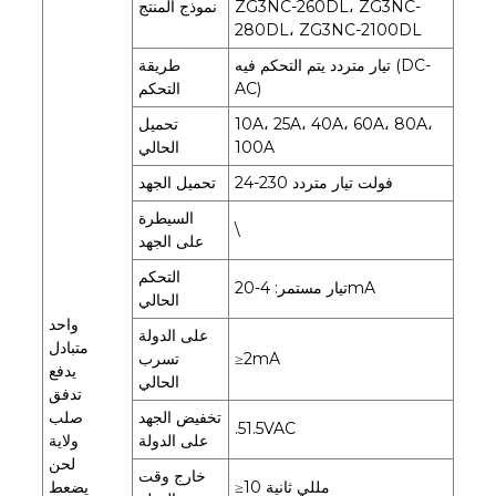
ZG3NC-260DL، ZG3NC-
نموذج المنتج
280DL، ZG3NC-2100DL
تيار متردد يتم التحكم فيه (DC-
طريقة
AC)
التحكم
10A، 25A، 40A، 60A، 80A،
تحميل
100A
الحالي
24-230 فولت تيار متردد
تحميل الجهد
السيطرة
\
على الجهد
التحكم
تيار مستمر: 4-20mA
الحالي
واحد
على الدولة
متبادل
≥2mA
تسرب
يدفع
الحالي
تدفق
تخفيض الجهد
صلب
.51.5VAC
على الدولة
ولاية
لحن
خارج وقت
≥10 مللي ثانية
يضعط