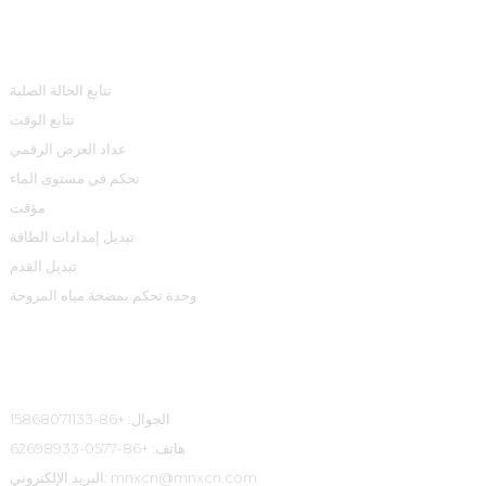
مركز المنتجات
تتابع الحالة الصلبة
تتابع الوقت
عداد العرض الرقمي
تحكم في مستوى الماء
مؤقت
تبديل إمدادات الطاقة
تبديل القدم
وحدة تحكم بمضخة مياه المروحة
معلومات الاتصال
الجوال: +86-15868071133
هاتف: +86-0577-62698933
البريد الإلكتروني: mnxcn@mnxcn.com