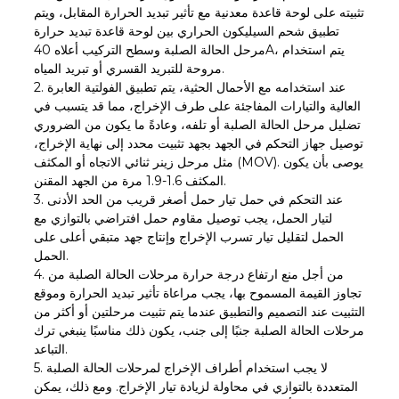
تثبيته على لوحة قاعدة معدنية مع تأثير تبديد الحرارة المقابل، ويتم
تطبيق شحم السيليكون الحراري بين لوحة قاعدة تبديد حرارة
مرحل الحالة الصلبة وسطح التركيب أعلاه 40A، يتم استخدام
مروحة للتبريد القسري أو تبريد المياه.
2. عند استخدامه مع الأحمال الحثية، يتم تطبيق الفولتية العابرة
العالية والتيارات المفاجئة على طرف الإخراج، مما قد يتسبب في
تضليل مرحل الحالة الصلبة أو تلفه، وعادةً ما يكون من الضروري
توصيل جهاز التحكم في الجهد بجهد تثبيت محدد إلى نهاية الإخراج،
مثل مرحل زينر ثنائي الاتجاه أو المكثف (MOV). يوصى بأن يكون
المكثف 1.6-1.9 مرة من الجهد المقنن.
3. عند التحكم في حمل تيار حمل أصغر قريب من الحد الأدنى
لتيار الحمل، يجب توصيل مقاوم حمل افتراضي بالتوازي مع
الحمل لتقليل تيار تسرب الإخراج وإنتاج جهد متبقي أعلى على
الحمل.
4. من أجل منع ارتفاع درجة حرارة مرحلات الحالة الصلبة من
تجاوز القيمة المسموح بها، يجب مراعاة تأثير تبديد الحرارة وموقع
التثبيت عند التصميم والتطبيق عندما يتم تثبيت مرحلتين أو أكثر من
مرحلات الحالة الصلبة جنبًا إلى جنب، يكون ذلك مناسبًا ينبغي ترك
التباعد.
5. لا يجب استخدام أطراف الإخراج لمرحلات الحالة الصلبة
المتعددة بالتوازي في محاولة لزيادة تيار الإخراج. ومع ذلك، يمكن