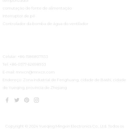
temporizador
comutação de fonte de alimentação
Interruptor de pé
Controlador da bomba de água do ventilador
Informações De Contato
Celular: +86-15868071133
Tel: +86-0577-62698933
E-mail: mnxcn@mnxcn.com
Endereço: Zona Industrial de Fenghuang, cidade de Baishi, cidade
de Yueqing, província de Zhejiang
Copyright © 2024 Yueqing Mingxin Electronics Co., Ltd. Todos os