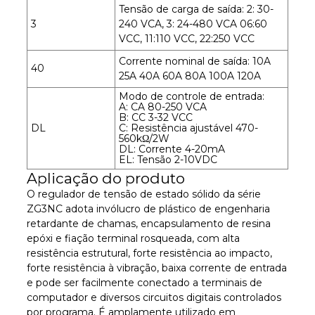
Tensão de carga de saída: 2: 30-
3
240 VCA, 3: 24-480 VCA 06:60
VCC, 11:110 VCC, 22:250 VCC
Corrente nominal de saída: 10A
40
25A 40A 60A 80A 100A 120A
Modo de controle de entrada:
A: CA 80-250 VCA
B: CC 3-32 VCC
DL
C: Resistência ajustável 470-
560kΩ/2W
DL: Corrente 4-20mA
EL: Tensão 2-10VDC
Aplicação do produto
O regulador de tensão de estado sólido da série
ZG3NC adota invólucro de plástico de engenharia
retardante de chamas, encapsulamento de resina
epóxi e fiação terminal rosqueada, com alta
resistência estrutural, forte resistência ao impacto,
forte resistência à vibração, baixa corrente de entrada
e pode ser facilmente conectado a terminais de
computador e diversos circuitos digitais controlados
por programa. É amplamente utilizado em