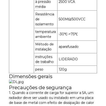
à pressão
2500 VCA
média
Resistência
de
500MΩ/500VCC
isolamento
temperatura
-30℃-+75℃
ambiente
Método de
aparafusado
instalação
instruções
LIDERADO
de trabalho
peso
120g
Dimensões gerais
Precauções de segurança
1. Quando a corrente de carga for superior a 5A, um
radiador deve ser usado ou instalado em uma placa
de base de metal com efeito de dissipação de calor