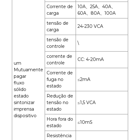
Corrente de
10A、25A、40A、
carga
60A、80A、100A
tensão de
24-230 VCA
carga
tensão de
\
controle
corrente de
CC: 4-20mA
controle
um
Mutuamente
Corrente de
pagar
fuga no
≤2mA
fluxo
estado
sólido
estado
Redução de
sintonizar
tensão no
≤1,5 VCA
imprensa
estado
dispositivo
Hora fora do
≤10mS
estado
Resistência