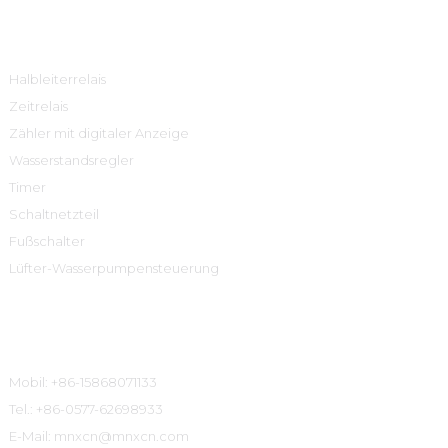
Produktcenter
Halbleiterrelais
Zeitrelais
Zähler mit digitaler Anzeige
Wasserstandsregler
Timer
Schaltnetzteil
Fußschalter
Lüfter-Wasserpumpensteuerung
Kontaktinformationen
Mobil: +86-15868071133
Tel.: +86-0577-62698933
E-Mail: mnxcn@mnxcn.com