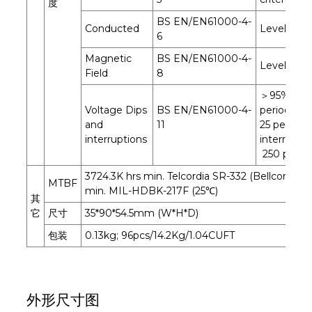
度
BS EN/EN61000-4-
Conducted
Level 3, cri
6
Magnetic
BS EN/EN61000-4-
Level 4, cr
Field
8
＞95% dip 
Voltage Dips
BS EN/EN61000-4-
periods, 3
and
11
25 periods
interruptions
interrupti
250 perio
3724.3K hrs min. Telcordia SR-332 (Bellcore) ; 11
MTBF
min. MIL-HDBK-217F (25℃)
其
它
尺寸
35*90*54.5mm (W*H*D)
包装
0.13kg; 96pcs/14.2Kg/1.04CUFT
外形尺寸图