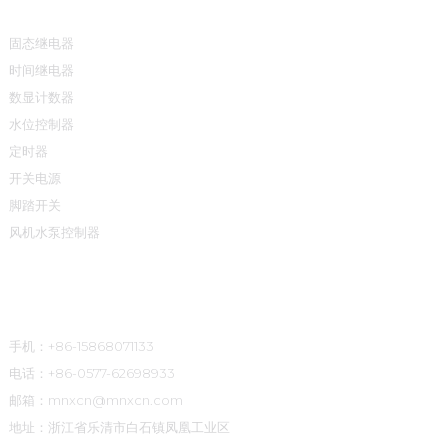
固态继电器
时间继电器
数显计数器
水位控制器
定时器
开关电源
脚踏开关
风机水泵控制器
联系方式
手机：+86-15868071133
电话：+86-0577-62698933
邮箱：mnxcn@mnxcn.com
地址：浙江省乐清市白石镇凤凰工业区