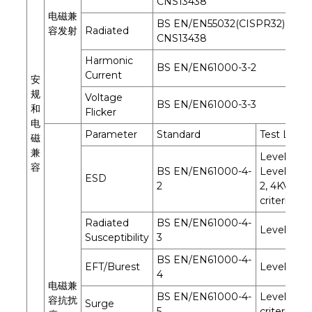
CNS13438
电磁兼
BS EN/EN55032(CISPR32),
容发射
Radiated
CNS13438
Harmonic
BS EN/EN61000-3-2
Current
安
规
Voltage
BS EN/EN61000-3-3
和
Flicker
电
Parameter
Standard
Test Level
磁
兼
Level 3, 8K
容
BS EN/EN61000-4-
Level
ESD
2
2, 4KV con
criteria A
Radiated
BS EN/EN61000-4-
Level 3, cri
Susceptibility
3
BS EN/EN61000-4-
EFT/Burest
Level 3, cri
4
电磁兼
BS EN/EN61000-4-
Level 4,2K
容抗扰
Surge
5
criteria A