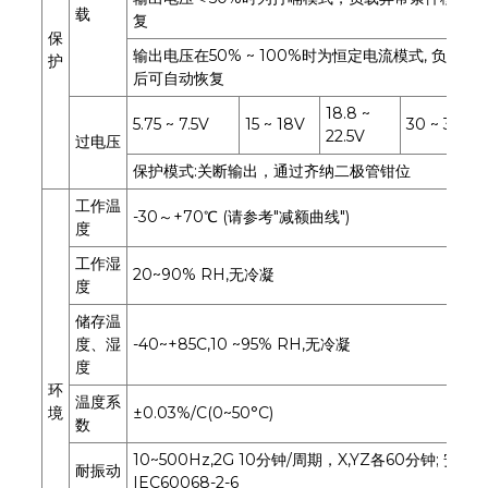
载
复
保
输出电压在50% ~ 100%时为恒定电流模式, 负载
护
后可自动恢复
18.8 ~
5.75 ~ 7.5V
15 ~ 18V
30 ~ 36V
22.5V
过电压
保护模式:关断输出，通过齐纳二极管钳位
工作温
-30～+70℃ (请参考"减额曲线")
度
工作湿
20~90% RH,无冷凝
度
储存温
度、湿
-40~+85C,10 ~95% RH,无冷凝
度
环
温度系
境
±0.03%/C(0~50°C)
数
10~500Hz,2G 10分钟/周期，X,YZ各60分钟; 安装:
耐振动
IEC60068-2-6