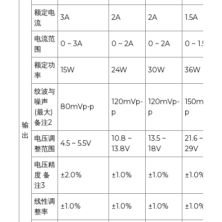
额定电
3A
2A
2A
1.5A
流
电流范
0 ~ 3A
0 ~ 2A
0 ~ 2A
0 ~ 1.5A
围
额定功
15W
24W
30W
36W
率
纹波与
噪声
120mVp-
120mVp-
150mVp-
80mVp-p
(最大)
p
p
p
备注2
输
出
电压调
10.8 ~
13.5 ~
21.6 ~
4.5 ~ 5.5V
整范围
13.8V
18V
29V
电压精
度 备
±2.0%
±1.0%
±1.0%
±1.0%
注3
线性调
±1.0%
±1.0%
±1.0%
±1.0%
整率