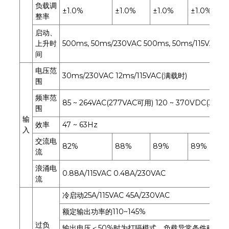
负载调
±1.0%
±1.0%
±1.0%
±1.0%
整率
启动、
上升时
500ms, 50ms/230VAC 500ms, 50ms/115VAC(
间
电压范
30ms/230VAC 12ms/115VAC(满载时)
围
频率范
85 ~ 264VAC(277VAC可用) 120 ~ 370VDC(390
围
输
效率
47 ~ 63Hz
入
交流电
82%
88%
89%
89%
流
浪涌电
0.88A/115VAC 0.48A/230VAC
流
冷启动25A/115VAC 45A/230VAC
额定输出功率的110~145%
过负
输出电压＜50%时为打嗝模式，负载异常条件移除后