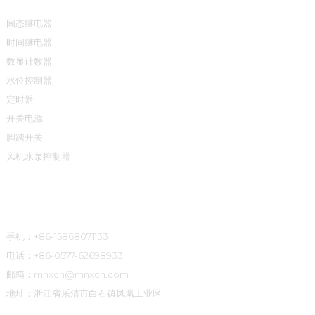
固态继电器
时间继电器
数显计数器
水位控制器
定时器
开关电源
脚踏开关
风机水泵控制器
联系方式
手机：+86-15868071133
电话：+86-0577-62698933
邮箱：mnxcn@mnxcn.com
地址：浙江省乐清市白石镇凤凰工业区