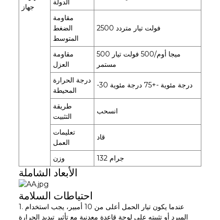
الدولة
جهاز
مقاومة
2500 فولت تيار متردد
الضغط
المتوسط
500 ميجا أوم/500 فولت تيار
مقاومة
مستمر
العزل
درجة الحرارة
-30 درجة مئوية -+75 درجة مئوية
المحيطة
طريقة
انسحب
التثبيت
تعليمات
قاد
العمل
132 جرام
وزن
الأبعاد الشاملة
احتياطات السلامة
1. عندما يكون تيار الحمل أعلى من 10 أمبير، يجب استخدام
المبرد أو تثبيته على لوحة قاعدة معدنية مع تأثير تبديد الحرارة