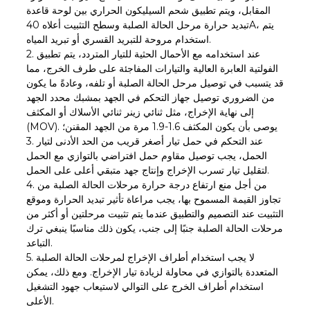
المقابل، ويتم تطبيق شحم السيليكون الحراري بين لوحة قاعدة
تبديد حرارة مرحل الحالة الصلبة وسطح التثبيت أعلاه 40A، يتم
استخدام مروحة للتبريد القسري أو تبريد المياه.
2. عند استخدامه مع الأحمال الحثية للتيار المتردد، يتم تطبيق
الفولتية العابرة العالية والتيارات المفاجئة على طرف الخرج، مما
قد يتسبب في توصيل مرحل الحالة الصلبة أو تلفه، وعادةً ما يكون
من الضروري توصيل جهاز التحكم في الجهد بمشبك محدد الجهد
إلى نهاية الإخراج، مثل ثنائي زينر ثنائي الأسلاك أو المكثف
(MOV). يوصى بأن يكون المكثف 1.6-1.9 مرة من الجهد المقنن؛
3. عند التحكم في حمل تيار أصغر قريب من الحد الأدنى لتيار
الحمل، يجب توصيل مقاوم حمل افتراضي بالتوازي مع الحمل
لتقليل تيار تسرب الإخراج وإنتاج جهد متبقي أعلى على الحمل.
4. من أجل منع ارتفاع درجة حرارة مرحلات الحالة الصلبة من
تجاوز القيمة المسموح بها، يجب مراعاة تأثير تبديد الحرارة وموقع
التثبيت عند التصميم والتطبيق عندما يتم تثبيت مرحلتين أو أكثر من
مرحلات الحالة الصلبة جنبًا إلى جنب، يكون ذلك مناسبًا ينبغي ترك
التباعد.
5. لا يجب استخدام أطراف الإخراج لمرحلات الحالة الصلبة
المتعددة بالتوازي في محاولة لزيادة تيار الإخراج. ومع ذلك، يمكن
استخدام أطراف الخرج على التوالي لاستيعاب جهود التشغيل
الأعلى.