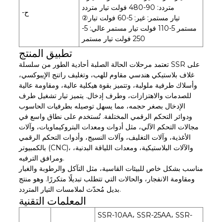
متردد: 90-480 فولت تيار متردد
-ح
②تيار مستمر: غير: 5-60 فولت تيار
مستمر 5-110 فولت تيار مستمر عالي: 5-
250 فولت تيار مستمر
تطبيق المنتج
تعتمد مرحلات الحالة الصلبة أحادية الطور من سلسلة SSR على
غلاف بلاستيكي هندسي مقاوم للهب، وتغليف راتنج الإيبوكسي،
وأسلاك طرفية ملولبة، وتتميز بقوة هيكلية عالية، ومقاومة عالية
للصدمات والاهتزازات، وطرف إدخال. يتميز تيار تشغيل طرف
الإدخال بصغر حجمه، مما يسهل توصيله بطرفيات الحاسوب
ودوائر التحكم الرقمي المختلفة. تُستخدم على نطاق واسع في
مجالات التحكم الآلي، مثل أدوات ومعدات البتروكيماويات، وآلات
الأغذية، وآلات التغليف، وآلات النسيج، وأدوات التحكم الرقمي
بالكمبيوتر (CNC)، والآلات البلاستيكية، ومعدات اللياقة البدنية،
ومرافق الترفيه.
مناسب بشكل خاص للبيئات القاسية، مثل التآكل والرطوبة والغبار
ومقاومة الانفجار، والحالات التي تتطلب تبديلًا متكررًا. وهو منتج
بديل مُحدّث لملامسات التيار المتردد.
المعلمات التقنية
SSR-10AA، SSR-25AA، SSR-