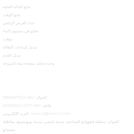
تتابع الحالة الصلبة
تتابع الوقت
عداد العرض الرقمي
تحكم في مستوى الماء
مؤقت
تبديل إمدادات الطاقة
تبديل القدم
وحدة تحكم بمضخة مياه المروحة
معلومات الاتصال
الجوال: +86-15868071133
هاتف: +86-0577-62698933
البريد الإلكتروني: mnxcn@mnxcn.com
العنوان: منطقة فنغهوانغ الصناعية، مدينة بايشي، مدينة يويهتشينغ، مقاطعة
تشجيانغ