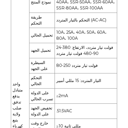
40AA، SSR-50AA، SSR-60AA،
نموذج المنتج
SSR-80AA، SSR-100AA
طريقة
التحكم بالتيار المتردد (AC-AC)
التحكم
10A، 25A، 40A، 50A، 60A،
تحميل الحالي
80A، 100A
24-380 فولت تيار متردد، الارتفاع:
تحميل الجهد
90-480 فولت تيار متردد
السيطرة
80-250 فولت تيار متردد
على الجهد
التحكم
التيار المتردد: 15 مللي أمبير
الحالي
واحد
متبادل
على الدولة
≥2mA
يدفع
تسرب الحالي
تدفق
تخفيض الجهد
صلب
.51.5VAC
على الدولة
ولاية
يتبع
خارج وقت
≥10 مللي ثانية
كهرباء