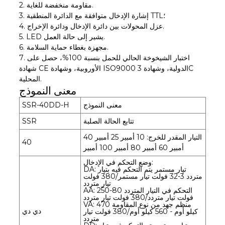
2. مقاومة منخفضة للغاية.
3. إشارة الإدخال متوافقة مع الدائرة المنطقية TTL؛
4. عزل المحولات بين دائرة الإدخال ودائرة الإخراج.
5. LED يشير إلى حالة العمل.
6. مجهزة بغطاء حماية السلامة.
7. اختبار الشيخوخة الحالي للحمل بنسبة 100%، حصل على
شهادة CE الأوروبية، وشهادة ISO9000 الدولية، وشهادة 3C
المحلية.
معنى النموذج
معنى النموذج
SSR-40DD-H
تتابع الحالة الصلبة
SSR
التيار المقدر للخرج: 10 أمبير 25 أمبير 40
40
أمبير 60 أمبير 80 أمبير 100 أمبير
وضع التحكم في الإدخال:
DA: تيار مستمر يتم التحكم فيه بتيار
متردد 3-32 فولت تيار مستمر/380 فولت
تيار متردد
AA: التحكم في التيار المتردد 80-250
فولت تيار متردد/380 فولت تيار متردد
VA: منظم جهد من نوع المقاومة 470
دي دي
كيلو أوم - 560 كيلو أوم/380 فولت تيار
متردد