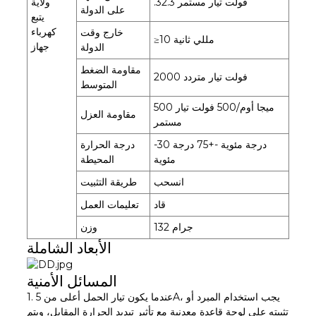
.32.3 فولت تيار مستمر
ولاية
على الدولة
يتبع
كهرباء
خارج وقت
≥10 مللي ثانية
جهاز
الدولة
مقاومة الضغط
2000 فولت تيار متردد
المتوسط
500 ميجا أوم/500 فولت تيار
مقاومة العزل
مستمر
-30 درجة مئوية -+75 درجة
درجة الحرارة
مئوية
المحيطة
انسحب
طريقة التثبيت
قاد
تعليمات العمل
132 جرام
وزن
الأبعاد الشاملة
المسائل الأمنية
1. عندما يكون تيار الحمل أعلى من 5A، يجب استخدام المبرد أو
تثبيته على لوحة قاعدة معدنية مع تأثير تبديد الحرارة المقابل، ويتم