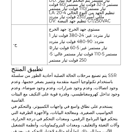
DD: تيار مستمر يتم التحكم فيه بتيار
مستمر 3-32 فولت تيار مستمر/60 فولت
تيار مستمر/110 فولت تيار مستمر
LA: تنظيم الجهد من النوع الحالي 4-20
مللي أمبير/230 فولت تيار متردد
DV: تنظيم جهد النبضة GT/250VAC
مستوى جهد الخرج: جهد الخرج
1 تيار متردد: غير: 24-380 فولت تيار
متردد: 90-480 فولت تيار متردد
-ح
②تيار مستمر: غير: 5-60 فولت تيار
مستمر 5-110 فولت تيار مستمر عالي: 5-
250 فولت تيار مستمر
تطبيق المنتج
يتم تصنيع مرحلات الحالة الصلبة أحادية الطور من سلسلة SSR
باستخدام تكنولوجيا أجنبية متقدمة وتتميز بصغر حجمها، وعدم
وجود اتصالات، وعدم وجود شرارات، وعدم وجود ضوضاء، وعدم
وجود تداخل كهرومغناطيسي، وقدرة قوية على التكيف مع البيئات
القاسية.
يستخدم على نطاق واسع في واجهات الكمبيوتر، والتحكم في
الحواسيب الصغيرة، ومعالجة البيانات، والأجهزة الطرفية التي
يتحكم فيها البرنامج الرقمي، ومعدات التحكم في درجة الحرارة،
وآلات التعبئة والتغليف، ومعدات البتروكيماويات، وأنظمة التشغيل
الآلي، وما إلى ذلك. إنها أداة مثالية لاختبار التحكم عن بعد في