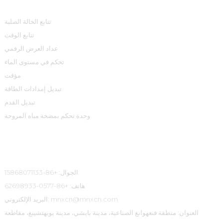
تتابع الحالة الصلبة
تتابع الوقت
عداد العرض الرقمي
تحكم في مستوى الماء
مؤقت
تبديل إمدادات الطاقة
تبديل القدم
وحدة تحكم بمضخة مياه المروحة
معلومات الاتصال
الجوال: +86-15868071133
هاتف: +86-0577-62698933
البريد الإلكتروني: mnxcn@mnxcn.com
العنوان: منطقة فنغهوانغ الصناعية، مدينة بايشي، مدينة يويهتشينغ، مقاطعة