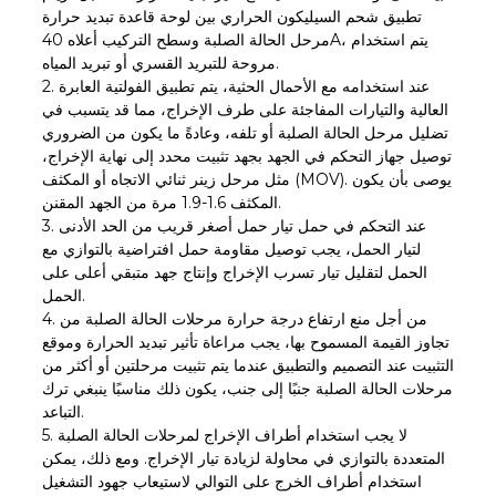
تطبيق شحم السيليكون الحراري بين لوحة قاعدة تبديد حرارة
مرحل الحالة الصلبة وسطح التركيب أعلاه 40A، يتم استخدام
مروحة للتبريد القسري أو تبريد المياه.
2. عند استخدامه مع الأحمال الحثية، يتم تطبيق الفولتية العابرة
العالية والتيارات المفاجئة على طرف الإخراج، مما قد يتسبب في
تضليل مرحل الحالة الصلبة أو تلفه، وعادةً ما يكون من الضروري
توصيل جهاز التحكم في الجهد بجهد تثبيت محدد إلى نهاية الإخراج،
مثل مرحل زينر ثنائي الاتجاه أو المكثف (MOV). يوصى بأن يكون
المكثف 1.6-1.9 مرة من الجهد المقنن.
3. عند التحكم في حمل تيار حمل أصغر قريب من الحد الأدنى
لتيار الحمل، يجب توصيل مقاومة حمل افتراضية بالتوازي مع
الحمل لتقليل تيار تسرب الإخراج وإنتاج جهد متبقي أعلى على
الحمل.
4. من أجل منع ارتفاع درجة حرارة مرحلات الحالة الصلبة من
تجاوز القيمة المسموح بها، يجب مراعاة تأثير تبديد الحرارة وموقع
التثبيت عند التصميم والتطبيق عندما يتم تثبيت مرحلتين أو أكثر من
مرحلات الحالة الصلبة جنبًا إلى جنب، يكون ذلك مناسبًا ينبغي ترك
التباعد.
5. لا يجب استخدام أطراف الإخراج لمرحلات الحالة الصلبة
المتعددة بالتوازي في محاولة لزيادة تيار الإخراج. ومع ذلك، يمكن
استخدام أطراف الخرج على التوالي لاستيعاب جهود التشغيل