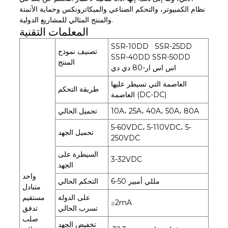
نظام الكمبيوتر، والتحكم الصناعي والميكاترونكس وحماية الأتمتة
والمنتج المثالي للمشاريع الدولية.
المعلمات التقنية
SSR-10DD SSR-25DD
تصنيف نموذج
SSR-40DD SSR-50DD
المنتج
اس اس ار-80 دي دي
العاصمة التي تسيطر عليها
طريقة التحكم
العاصمة (DC-DC)
10A، 25A، 40A، 50A، 80A
تحميل الحالي
5-60VDC، 5-110VDC، 5-
تحميل الجهد
250VDC
السيطرة على
3-32VDC
الجهد
واحد
6-50 مللي أمبير
التحكم الحالي
متبادل
على الدولة
مستقيم
≥2mA
تسرب الحالي
تدفق
صلب
تخفيض الجهد