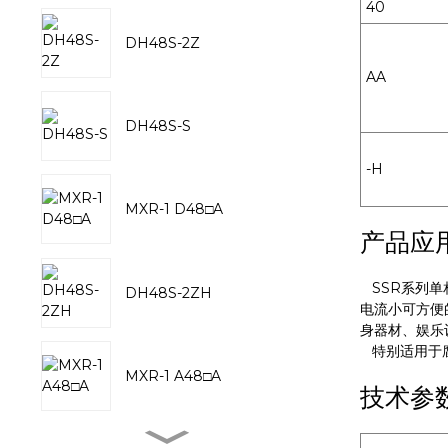
40
DH48S-2Z
AA
DH48S-S
-H
MXR-1 D48□A
产品应
SSR系列单
DH48S-2ZH
电流小可方便
身器材、娱乐
特别适用于腐
MXR-1 A48□A
技术参