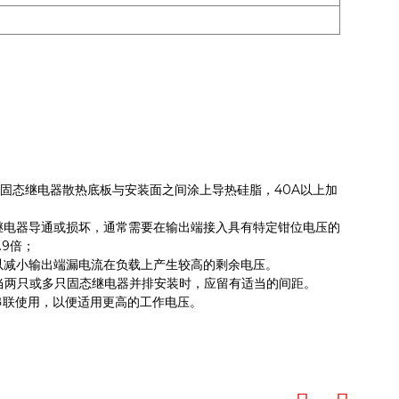
且固态继电器散热底板与安装面之间涂上导热硅脂，40A以上加
继电器导通或损坏，通常需要在输出端接入具有特定钳位电压的
.9倍；
以减小输出端漏电流在负载上产生较高的剩余电压。
当两只或多只固态继电器并排安装时，应留有适当的间距。
串联使用，以便适用更高的工作电压。