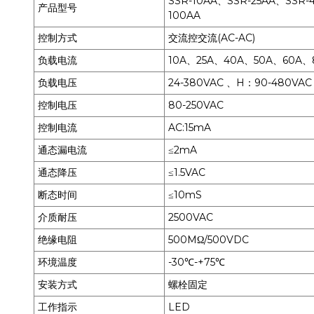
SSR-10AA、SSR-25AA、SSR-
产品型号
100AA
控制方式
交流控交流(AC-AC)
负载电流
10A、25A、40A、50A、60A、
负载电压
24-380VAC 、H：90-480VAC
控制电压
80-250VAC
控制电流
AC:15mA
通态漏电流
≤2mA
通态降压
≤1.5VAC
断态时间
≤10mS
介质耐压
2500VAC
绝缘电阻
500MΩ/500VDC
环境温度
-30℃-+75℃
安装方式
螺栓固定
工作指示
LED