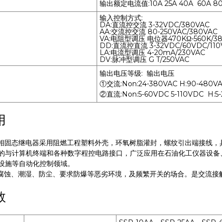
输出额定电流值:10A 25A 40A 60A 80
输入控制方式:
DA:直流控交流 3-32VDC/380VAC
AA:交流控交流 80-250VAC/380VAC
VA:电阻型调压 电位器470KΩ-560K/3
DD:直流控直流 3-32VDC/6
LA:电流型调压 4-20mA/230VAC
DV:脉冲型调压 G T/250VAC
输出电压等级: 输出电压
①交流:Non:24-380VAC H:90-480V
②直流:Non:5-60VDC 5-110VDC H:5
用
相固态继电器采用阻燃工程塑料外壳，环氧树脂灌封，螺纹引出端接线，
的与计算机终端和各种数字程控电路接口，广泛应用在石油化工仪器设备
设施等自动化控制领域。
蚀、潮湿、防尘、要求防爆等恶劣环境，及频繁开关的场合。是交流接
数