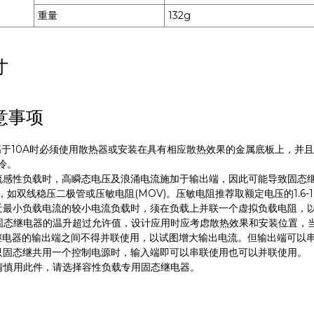
重量
132g
寸
意事项
高于10A时必须使用散热器或安装在具有相应散热效果的金属底板上，并
冷。
流感性负载时，高瞬态电压及浪涌电流施加于输出端，因此可能导致固态
如双线稳压二极管或压敏电阻(MOV)。压敏电阻推荐取额定电压的1.6-1
近最小负载电流的较小电流负载时，须在负载上并联一个虚拟负载电阻，
固态继电器的温升超过允许值，设计应用时应考虑散热效果和安装位置，
继电器的输出端之间不得并联使用，以试图增大输出电流。但输出端可以
只固态继共用一个控制电源时，输入端即可以串联使用也可以并联使用。
请慎用此件，请选择容性负载专用固态继电器。