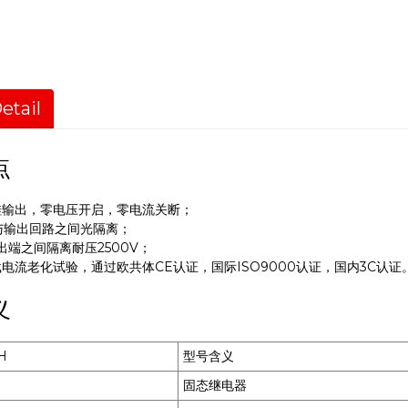
etail
点
硅输出，零电压开启，零电流关断；
与输出回路之间光隔离；
出端之间隔离耐压2500V；
载电流老化试验，通过欧共体CE认证，国际ISO9000认证，国内3C认证
义
H
型号含义
固态继电器