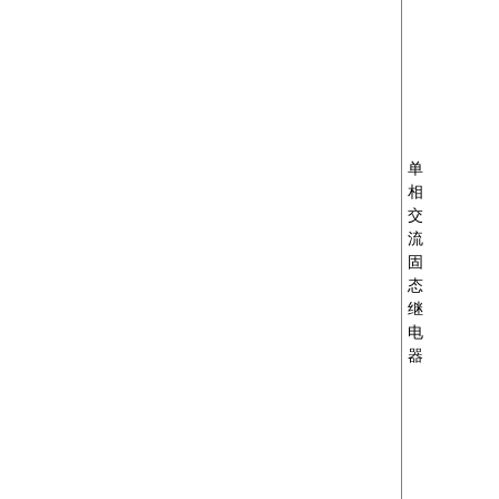
MXR-1 V38□A
MXR-1 L38□A
单
相
MXR-1 U38□A
交
流
固
态
MXR-1 D22□D
继
电
器