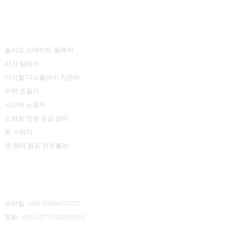
제품 센터
솔리드 스테이트 릴레이
시간 릴레이
디지털 디스플레이 카운터
수위 조절기
시간제 노동자
스위칭 전원 공급 장치
풋 스위치
팬 워터 펌프 컨트롤러
연락처 정보
모바일: +86-15868071133
전화: +86-0577-62698933