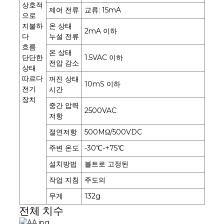
상호적
제어 전류
교류: 15mA
으로
지불하
온 상태
2mA 이하
다
누설 전류
흐름
온 상태
단단한
1.5VAC 이하
전압 감소
상태
따르다
꺼진 상태
10mS 이하
전기
시간
장치
중간 압력
2500VAC
저항
절연저항
500MΩ/500VDC
주변 온도
-30℃-+75℃
설치방법
볼트로 고정된
작업 지침
주도의
무게
132g
전체 치수