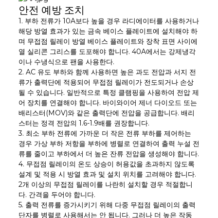
안전 예방 조치
1. 부하 전류가 10A보다 높을 경우 라디에이터를 사용하거나
해당 방열 효과가 있는 금속 베이스 플레이트에 설치해야 하
며 무접점 릴레이 방열 베이스 플레이트와 장착 표면 사이에
열 실리콘 그리스를 도포해야 합니다. 40A에서는 강제냉각
이나 수냉식으로 팬을 사용한다.
2. AC 유도 부하와 함께 사용하면 높은 과도 전압과 서지 전
류가 출력단에 적용되어 무접점 릴레이가 전도되거나 손상
될 수 있습니다. 일반적으로 특정 클램핑을 사용하여 전압 제
어 장치를 연결해야 합니다. 바이와이어 제너 다이오드 또는
배리스터(MOV)와 같은 출력단에 전압을 공급합니다. 배리
스터는 정격 전압의 1.6-1.9배를 권장합니다.
3. 최소 부하 전류에 가까운 더 작은 전류 부하를 제어하는 ​​
경우 가상 부하 저항을 부하에 병렬로 연결하여 출력 누설 전
류를 줄이고 부하에서 더 높은 잔류 전압을 생성해야 합니다.
4. 무접점 릴레이의 온도 상승이 허용값을 초과하지 않도록
설계 및 적용 시 방열 효과 및 설치 위치를 고려해야 합니다.
2개 이상의 무접점 릴레이를 나란히 설치할 경우 적절합니
다. 간격을 두어야 합니다.
5. 출력 전류를 증가시키기 위해 다중 무접점 릴레이의 출력
단자를 병렬로 사용해서는 안 됩니다. 그러나 더 높은 작동