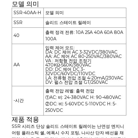
모델 의미
SSR-40AA-H
모델 의미
SSR
솔리드 스테이트 릴레이
출력 정격 전류: 10A 25A 40A 60A 80A
40
100A
입력 제어 모드:
DA: DC 제어 AC 3-32VDC/380VAC
AA: AC 제어 AC 80-250VAC/380VAC
VA : 저항형 전압 조정기
AA
470KΩ-560K/380VAC
DD: DC 제어 DC 3-
32VDC/60VDC/110VDC
LA: 전류형 전압 조절 4-20mA/230VAC
DV: 펄스 전압 조절 GT/250VAC
출력 전압 레벨: 출력 전압
①AC: 비: 24-380VAC H: 90-480VAC
-시간
②DC: 비: 5-60VDC 5-110VDC H: 5-
250VDC
제품 적용
SSR 시리즈 단상 솔리드 스테이트 릴레이는 난연성 엔지니
어링 플라스틱 쉘, 에폭시 수지 포팅, 나사산 단자 배선을 채