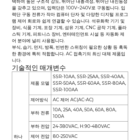
택하여 높은 구조적 강도, 뛰어난 내충격성, 뛰어난 내진동성
을 갖추고 있으며, 입력단은 100V~240V로 구동됩니다. 입
력단 구동 전류가 작아 컴퓨터 단자 및 다양한 디지털 프로그
램 제어 회로와 쉽게 연결할 수 있습니다. 석유화학 기기 및
장비, 식품 기계, 포장 기계, 섬유 기계, CNC 공작 기계, 플라
스틱 기계, 피트니스 장비, 엔터테인먼트 시설 등 자동화 제
어 분야에 널리 사용됩니다.
부식, 습기, 먼지, 방폭, 빈번한 스위칭이 필요한 상황 등 혹독
한 환경에 특히 적합합니다. AC 접촉기의 최신 대체 제품입
니다.
기술적인 매개변수
SSR-10AA, SSR-25AA, SSR-40AA,
제품 모델
SSR-50AA, SSR-60AA, SSR-80AA,
SSR-100AA
제어방식
AC 제어 AC(AC-AC)
10A, 25A, 40A, 50A, 60A, 80A,
부하 전류
100A
부하 전압
24-380VAC, H:90-480VAC
제어 전압
80-250VAC
하나