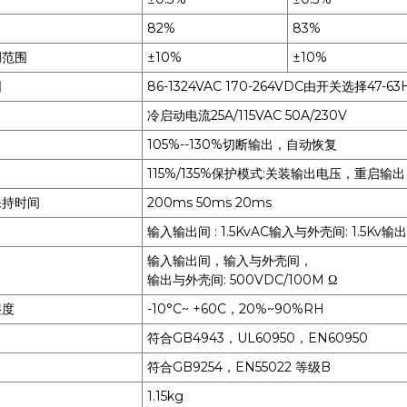
82%
83%
调范围
±10%
±10%
围
86-1324VAC 170-264VDC由开关选择47-63
冷启动电流25A/115VAC 50A/230V
105%--130%切断输出，自动恢复
115%/135%保护模式:关装输出电压，重启输出
保持时间
200ms 50ms 20ms
输入输出间 : 1.5KvAC输入与外壳间: 1.5Kv输
输入输出间，输入与外壳间，
输出与外壳间: 500VDC/100M Ω
湿度
-10°C~ +60C，20%~90%RH
符合GB4943，UL60950，EN60950
符合GB9254，EN55022 等级B
1.15kg