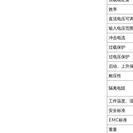
MXR-1 V38□A
效率
直流电压可
MXR-1 L38□A
输入电压范
冲击电流
过载保护
MXR-1 U38□A
过电压保护
启动、上升
耐压性
MXR-1 D22□D
隔离电阻
工作温度、
安全标准
EMC标准
重量