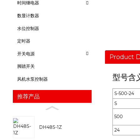
时间继电器
数显计数器
水位控制器
定时器
开关电源
Product D
脚踏开关
型号含
风机水泵控制器
S-500-24
推荐产品
S
500
DH48S-1Z
24