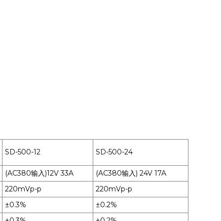
SD-500-12
SD-500-24
(AC380输入)12V 33A
(AC380输入) 24V 17A
220mVp-p
220mVp-p
±0.3%
±0.2%
±0.3%
±0.2%