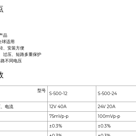
点
产品
全球适用
轻、安装方便
、过压、短路多重保护
4路不同电压
数
型号
S-500-12
S-500-24
压、电流
12V 40A
24V 20A
75mVp-p
100mVp-p
±0.3%
±0.3%
±0.3%
±0.3%