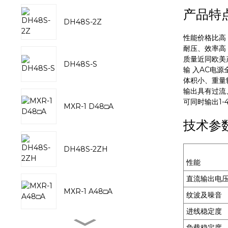
产品特
DH48S-2Z
性能价格比高
耐压、效率高
质量近同欧美
DH48S-S
输 入AC电源
体积小、重量
输出具有过流
可同时输出1-
MXR-1 D48□A
技术参
DH48S-2ZH
性能
直流输出电
MXR-1 A48□A
纹波及噪音
进线稳定度
负载稳定度